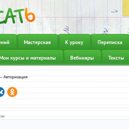
ений
Мастерская
К уроку
Переписка
Мои курсы и материалы
Вебинары
Тексты
—
Авторизация
гин