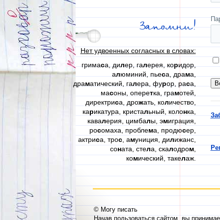
Па
Запомни!
Нет удвоенных согласных в словах:
грима
с
а, ди
л
ер, га
л
ерея, ко
р
идор,
а
л
юминий, пье
с
а, дра
м
а,
дра
м
атический, га
л
ера, фу
р
ор, ра
с
а,
ма
с
оны, опере
т
ка, гра
м
отей,
директри
с
а, дро
ж
ать, ко
л
ичество,
ка
р
икатура, криста
л
ьный, коло
н
ка,
За
кава
л
ерия, цимба
л
ы, э
м
играция,
ро
с
омаха, пробле
м
а, продю
с
ер,
актри
с
а, тро
с
, а
м
униция, ди
л
ижанс,
Ре
со
н
ата, сте
л
а, ска
л
одро
м
,
ко
м
ический, таке
л
аж.
© Могу писать
Начав пользоваться сайтом, вы принима