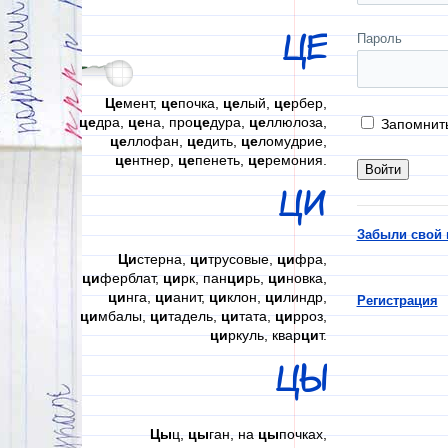
ЦЕ
Пароль
Це
мент,
це
почка,
це
лый,
це
рбер,
це
дра,
це
на, про
це
дура,
це
ллюлоза,
Запомнит
це
ллофан,
це
дить,
це
ломудрие,
це
нтнер,
це
пенеть,
це
ремония.
ЦИ
Забыли свой 
Ци
стерна,
ци
трусовые,
ци
фра,
ци
ферблат,
ци
рк, пан
ци
рь,
ци
новка,
ци
нга,
ци
анит,
ци
клон,
ци
линдр,
Регистрация
ци
мбалы,
ци
тадель,
ци
тата,
ци
рроз,
ци
ркуль, квар
ци
т.
ЦЫ
Цы
ц,
цы
ган, на
цы
почках,