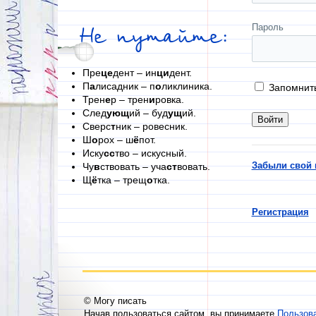
Пароль
Не путайте:
Пре
це
дент – ин
ци
дент.
П
а
лисадник – п
о
ликлиника.
Запомнит
Трен
е
р – трен
и
ровка.
След
ующ
ий – буд
ущ
ий.
Сверс
т
ник – ровесник.
Ш
о
рох – ш
ё
пот.
Иску
сс
тво – искусный.
Забыли свой 
Чу
в
ствовать – уча
ст
вовать.
Щ
ё
тка – трещ
о
тка.
Регистрация
© Могу писать
Начав пользоваться сайтом, вы принимаете
Пользов