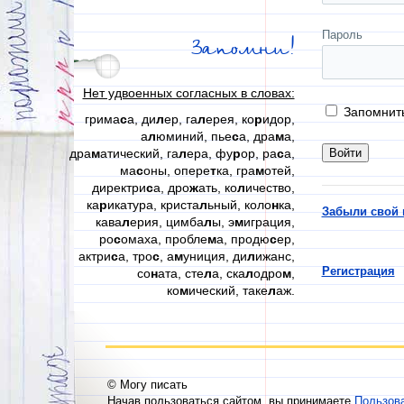
Пароль
Запомни!
Нет удвоенных согласных в словах:
Запомнит
грима
с
а, ди
л
ер, га
л
ерея, ко
р
идор,
а
л
юминий, пье
с
а, дра
м
а,
дра
м
атический, га
л
ера, фу
р
ор, ра
с
а,
ма
с
оны, опере
т
ка, гра
м
отей,
директри
с
а, дро
ж
ать, ко
л
ичество,
ка
р
икатура, криста
л
ьный, коло
н
ка,
Забыли свой 
кава
л
ерия, цимба
л
ы, э
м
играция,
ро
с
омаха, пробле
м
а, продю
с
ер,
актри
с
а, тро
с
, а
м
униция, ди
л
ижанс,
Регистрация
со
н
ата, сте
л
а, ска
л
одро
м
,
ко
м
ический, таке
л
аж.
© Могу писать
Начав пользоваться сайтом, вы принимаете
Пользов