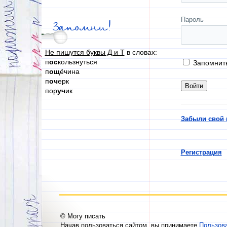
Пароль
Запомни!
Не пишутся буквы Д и Т
в словах:
п
ос
кользнуться
Запомнит
п
ощ
ёчина
п
оч
ерк
пор
уч
ик
Забыли свой 
Регистрация
© Могу писать
Начав пользоваться сайтом, вы принимаете
Пользов