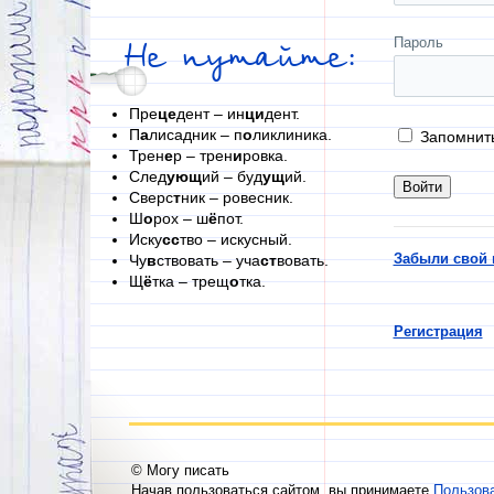
Пароль
Не путайте:
Пре
це
дент – ин
ци
дент.
П
а
лисадник – п
о
ликлиника.
Запомнит
Трен
е
р – трен
и
ровка.
След
ующ
ий – буд
ущ
ий.
Сверс
т
ник – ровесник.
Ш
о
рох – ш
ё
пот.
Иску
сс
тво – искусный.
Забыли свой 
Чу
в
ствовать – уча
ст
вовать.
Щ
ё
тка – трещ
о
тка.
Регистрация
© Могу писать
Начав пользоваться сайтом, вы принимаете
Пользов