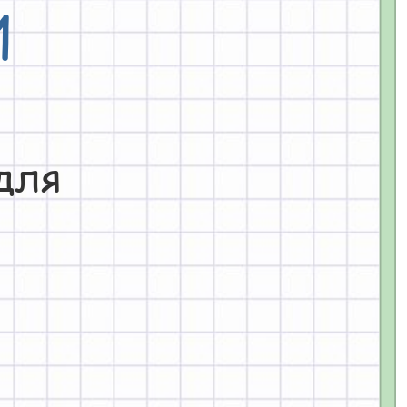
И
для 