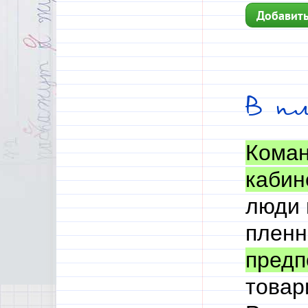
Добавить
В п
Кома
кабин
люди 
пленн
предп
товар