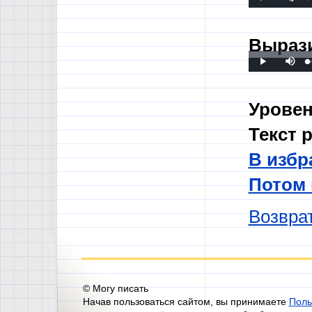
Play
0
0
Вырази
Mute
L
P
Play
0
0
Уровен
Текст 
В избр
Потом
Возврат
© Могу писать
Начав пользоваться сайтом, вы принимаете
Поль