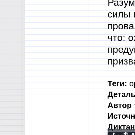
Разум
силы
прова
что: 
преду
призв
Теги:
о
Деталь
Автор 
Источн
Диктан
Mute
L
P