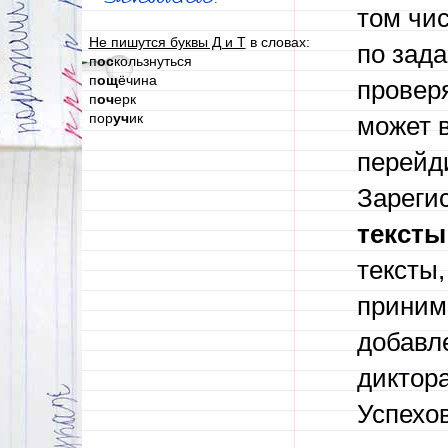
том чи
Не пишутся буквы Д и Т
в словах:
по зад
п
ос
кользнуться
п
ощ
ёчина
проверя
п
оч
ерк
пор
уч
ик
может в
перейди
Зареги
тексты
тексты,
приним
добавл
диктора
Успехов