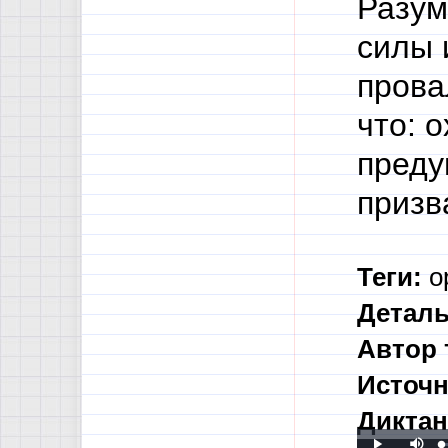
Разум
силы
прова
что: 
преду
призв
Теги:
о
Деталь
Автор 
Источн
Диктан
Mute
L
P