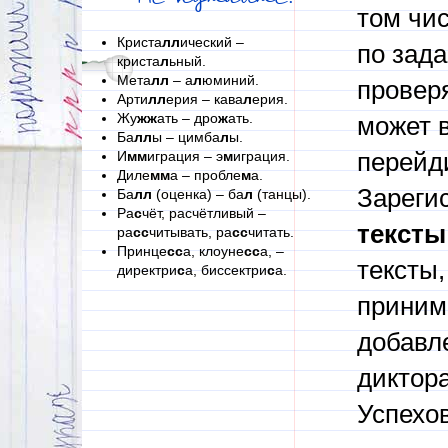
том чи
Криста
лл
ический –
по зад
криста
л
ьный.
Мета
лл
– а
л
юминий.
проверя
Арти
лл
ерия – кава
л
ерия.
Жу
жж
ать – дро
ж
ать.
может в
Ба
лл
ы – цимба
л
ы.
И
мм
играция – э
м
играция.
перейди
Диле
мм
а – пробле
м
а.
Зареги
Ба
лл
(оценка) – ба
л
(танцы).
Ра
с
чёт, расчётливый –
тексты
ра
сс
читывать, ра
сс
читать.
Принце
сс
а, клоуне
сс
а, –
тексты,
директри
с
а, биссектри
с
а.
приним
добавл
диктора
Успехов