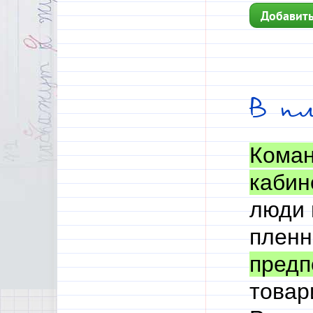
Добавить
В п
Кома
кабин
люди 
пленн
предп
товар