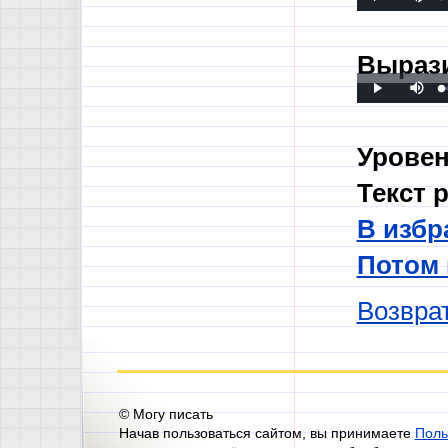
Play
0
0
Вырази
Mute
L
P
Play
0
0
Уровен
Текст 
В избр
Потом
Возврат
© Могу писать
Начав пользоваться сайтом, вы принимаете
Поль