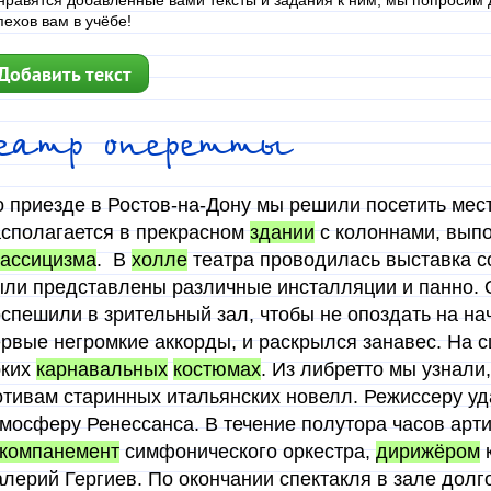
нравятся добавленные вами тексты и задания к ним, мы попросим д
пехов вам в учёбе!
Добавить текст
Театр оперетты
 приезде в Ростов-на-Дону мы решили посетить мес
сполагается в прекрасном
здании
с колоннами, вып
ассицизма
. В
холле
театра проводилась выставка 
ли представлены различные инсталляции и панно. 
спешили в зрительный зал, чтобы не опоздать на на
рвые негромкие аккорды, и раскрылся занавес. На с
рких
карнавальных
костюмах
. Из либретто мы узнали
тивам старинных итальянских новелл. Режиссеру у
мосферу Ренессанса. В течение полутора часов арт
ккомпанемент
симфонического оркестра,
дирижёром
к
лерий Гергиев. По окончании спектакля в зале дол