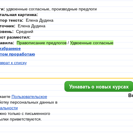
ги:
удвоенные согласные, производные предлоги
тальная картинка:
тор текста:
Елена Дудина
точник:
Елена Дудина
овень:
Средний
кст разместил:
авила:
Правописание предлогов
/
Удвоенные согласные
избранное
том проработаю
зврат к списку
Узнавать о новых курсах
В
имаете
Пользовательское
ботку персональных данных в
альности
но только с письменного
ылки приветствуются.