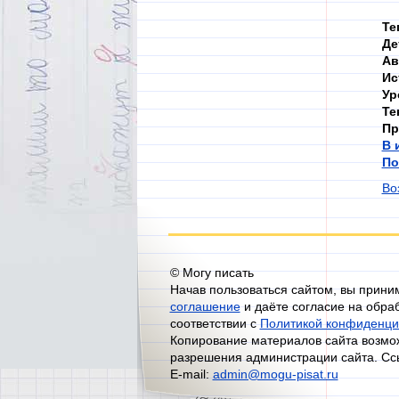
Те
Де
Ав
Ис
Ур
Те
Пр
В 
По
Во
© Могу писать
Начав пользоваться сайтом, вы прин
соглашение
и даёте согласие на обра
соответствии с
Политикой конфиденци
Копирование материалов сайта возмож
разрешения администрации сайта. Сс
E-mail:
admin@mogu-pisat.ru