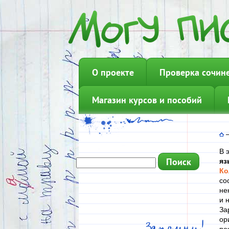
О проекте
Проверка сочин
Магазин курсов и пособий
В 
яз
Ко
со
не
и 
За
ор
Запомни!