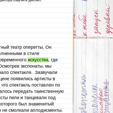
иктора озвучить диктант.
тный театр оперетты. Он
олненными в стиле
современного
искусства
, где
Осмотрев экспонаты, мы
чало спектакля. Зазвучали
цене появились артисты в
, что спектакль поставлен по
далось передать таинственную
исты пели и танцевали под
оторого был знаменитый
го не смолкали аплодисменты.