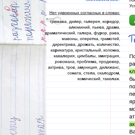
по
Ус
Нет удвоенных согласных в словах:
грима
с
а, ди
л
ер, га
л
ерея, ко
р
идор,
а
л
юминий, пье
с
а, дра
м
а,
дра
м
атический, га
л
ера, фу
р
ор, ра
с
а,
ма
с
оны, опере
т
ка, гра
м
отей,
директри
с
а, дро
ж
ать, ко
л
ичество,
ка
р
икатура, криста
л
ьный, коло
н
ка,
кава
л
ерия, цимба
л
ы, э
м
играция,
По
ро
с
омаха, пробле
м
а, продю
с
ер,
ра
актри
с
а, тро
с
, а
м
униция, ди
л
ижанс,
кл
со
н
ата, сте
л
а, ска
л
одро
м
,
бы
ко
м
ический, таке
л
аж.
по
пе
я
мо
ат
а
Ва