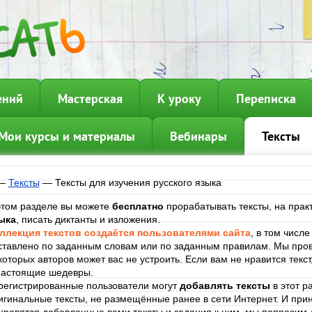
ений
Мастерская
К уроку
Переписка
Мои курсы и материалы
Вебинары
Тексты
—
Тексты
—
Тексты для изучения русского языка
этом разделе вы можете
бесплатно
прорабатывать тексты, на прак
ыка
, писать диктанты и изложения.
ллекция текстов создаётся пользователями сайта
, в том числ
ставлено по заданным словам или по заданным правилам. Мы пров
которых авторов может вас не устроить. Если вам не нравится текст
настоящие шедевры.
регистрированные пользователи могут
добавлять тексты
в этот р
игинальные тексты, не размещённые ранее в сети Интернет. И при