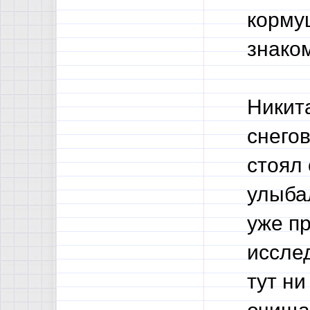
корму
знако
Никита
снего
стоял 
улыбал
уже п
иссле
тут ни