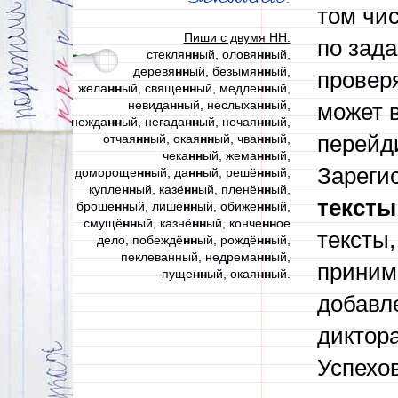
том чи
Пиши с двумя НН:
по зад
стекля
нн
ый, оловя
нн
ый,
деревя
нн
ый, безымя
нн
ый,
проверя
жела
нн
ый, свяще
нн
ый, медле
нн
ый,
невида
нн
ый, неслыха
нн
ый,
может в
нежда
нн
ый, негада
нн
ый, нечая
нн
ый,
отчая
нн
ый, окая
нн
ый, чва
нн
ый,
перейди
чека
нн
ый, жема
нн
ый,
Зареги
домороще
нн
ый, да
нн
ый, решё
нн
ый,
купле
нн
ый, казё
нн
ый, пленё
нн
ый,
тексты
броше
нн
ый, лишё
нн
ый, обиже
нн
ый,
смущё
нн
ый, казнё
нн
ый, конче
нн
ое
тексты,
дело, побеждё
нн
ый, рождё
нн
ый,
пеклеванный, недрема
нн
ый,
приним
пуще
нн
ый, окая
нн
ый.
добавл
диктора
Успехов