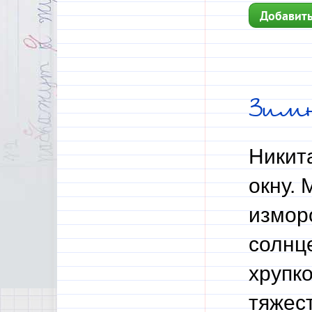
Добавить
Зим
Никита
окну. 
измор
солнце
хрупк
тяжес