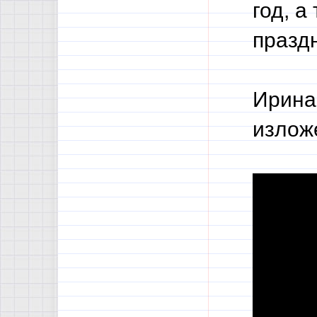
год, 
празд
Ирина 
излож