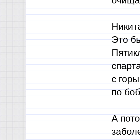
очищал
Никит
Это б
Пятик
спарта
с гор
по бо
А пото
заболе