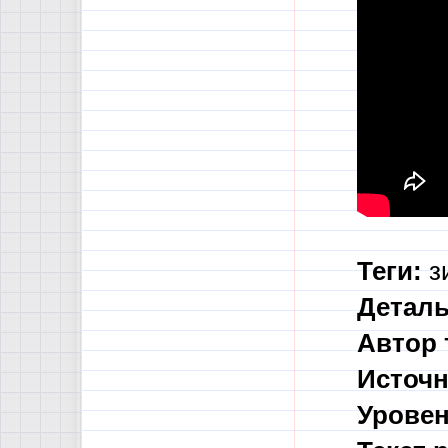
Теги:
зи
Деталь
Автор 
Источн
Уровен