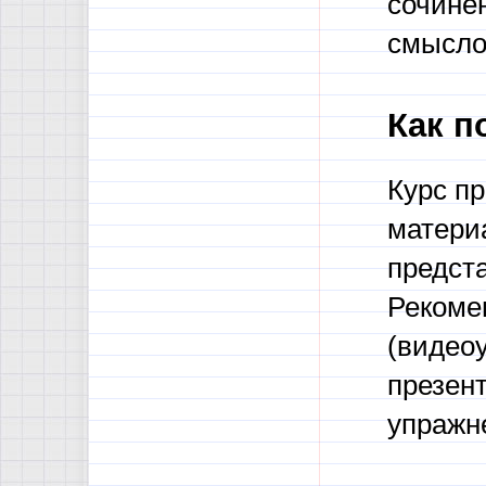
сочинен
смысло
Как п
Курс пр
матери
предста
Рекоме
(видеоу
презен
упражн