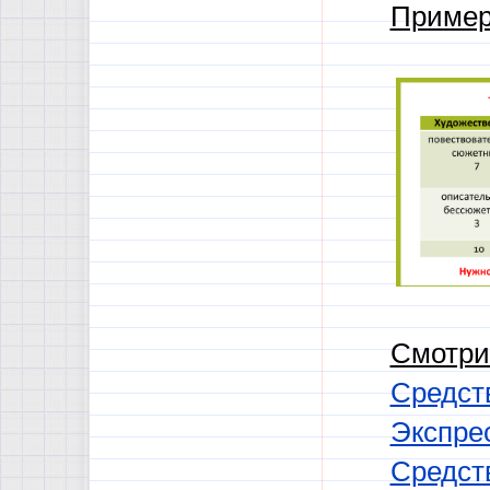
Пример
Смотри
Средств
Экспре
Средст