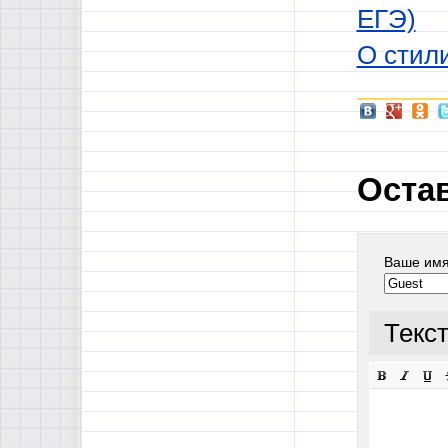
ЕГЭ)
О стили
Оста
Ваше им
Текс