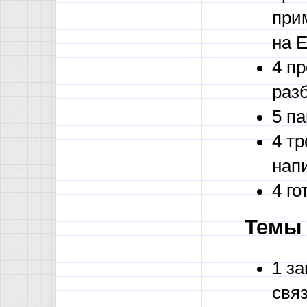
при
на 
4 п
раз
5 па
4 т
нап
4 г
Темы 
1 з
свя