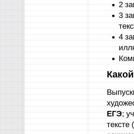
2 з
3 з
текс
4 з
илл
Ком
Какой
Выпуск
художе
ЕГЭ
; у
тексте 