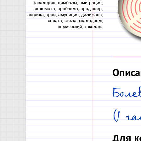
кава
л
ерия, цимба
л
ы, э
м
играция,
ро
с
омаха, пробле
м
а, продю
с
ер,
актри
с
а, тро
с
, а
м
униция, ди
л
ижанс,
со
н
ата, сте
л
а, ска
л
одро
м
,
ко
м
ический, таке
л
аж.
Описа
Боле
(1 ч
Для к