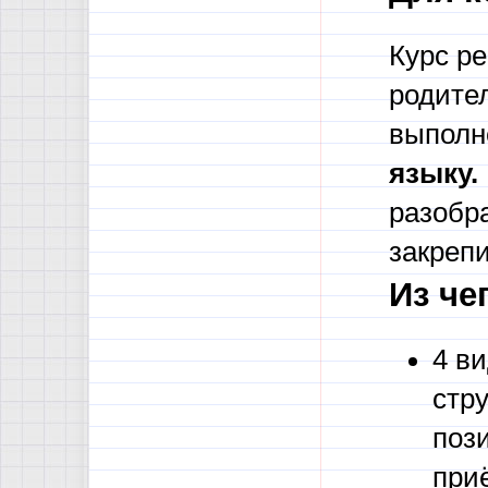
Курс ре
родите
выпол
языку.
разобр
закреп
Из че
4 в
стр
поз
при