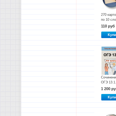
270 карт
по 10 сл
для
110 руб
запомина
Куп
Сочинени
ОГЭ 13.1
Все при
1 200 р
Куп