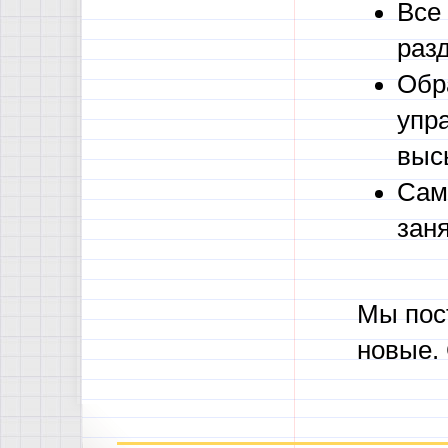
Все
раз
Обр
упр
выс
Сам
зан
Мы пос
новые.