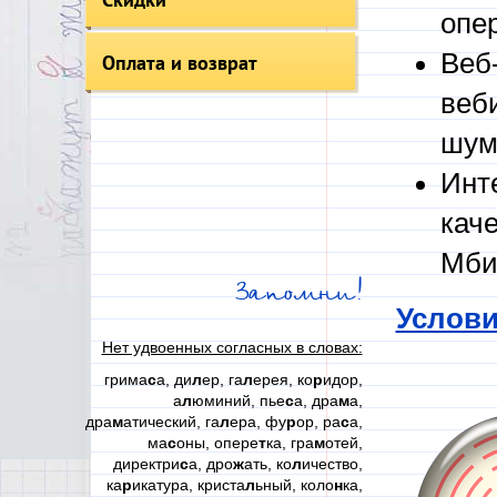
опе
Веб
Оплата и возврат
веб
шум
Инт
кач
Мби
Запомни!
Услови
Нет удвоенных согласных в словах:
грима
с
а, ди
л
ер, га
л
ерея, ко
р
идор,
а
л
юминий, пье
с
а, дра
м
а,
дра
м
атический, га
л
ера, фу
р
ор, ра
с
а,
ма
с
оны, опере
т
ка, гра
м
отей,
директри
с
а, дро
ж
ать, ко
л
ичество,
ка
р
икатура, криста
л
ьный, коло
н
ка,