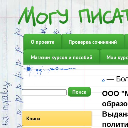
О проекте
Проверка сочинений
Магазин курсов и пособий
Мои курс
—
Бол
ООО "М
образо
Выдана
Книги
полити