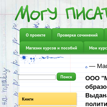
О проекте
Проверка сочинений
Магазин курсов и пособий
Мои курс
—
Мас
ООО "М
образо
Выдана
Книги
полити