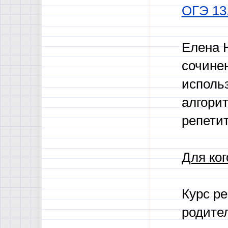
ОГЭ 13
Елена 
сочинен
использ
алгори
репети
Для ког
Курс ре
родител