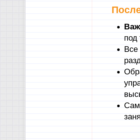
После
Важ
под
Все
раз
Обр
упр
выс
Сам
зан