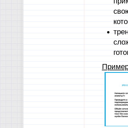
при
свою
кот
тре
сло
гот
Пример