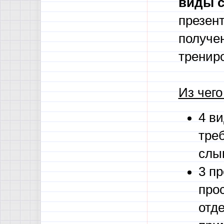
виды 
презент
получе
тренир
Из чего
4 ви
тре
слы
3 пр
про
отд