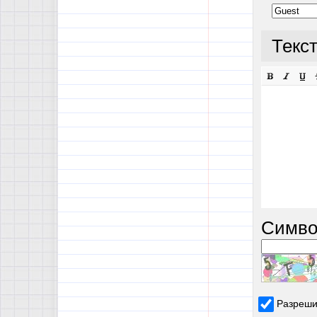
Текс
Симво
Разреши