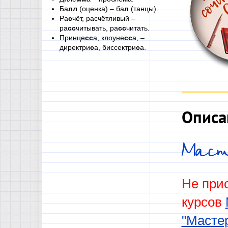
Ба
лл
(оценка) – ба
л
(танцы).
Ра
с
чёт, расчётливый –
ра
сс
читывать, ра
сс
читать.
Принце
сс
а, клоуне
сс
а, –
директри
с
а, биссектри
с
а.
Описа
Маст
Не при
курсов
"Масте