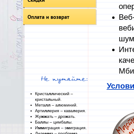
опе
Веб
Оплата и возврат
веб
шум
Инт
кач
Мби
Не путайте:
Услови
Криста
лл
ический –
криста
л
ьный.
Мета
лл
– а
л
юминий.
Арти
лл
ерия – кава
л
ерия.
Жу
жж
ать – дро
ж
ать.
Ба
лл
ы – цимба
л
ы.
И
мм
играция – э
м
играция.
Диле
мм
а – пробле
м
а.