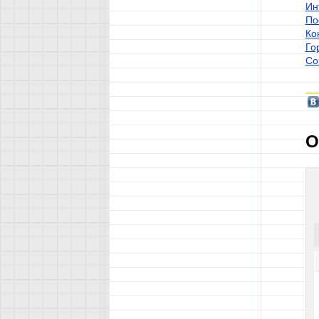
Ин
По
Ко
Го
Со
О