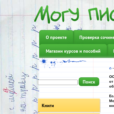
О проекте
Проверка сочин
Магазин курсов и пособий
ОО
от
об
Ес
Мо
Книги
ко