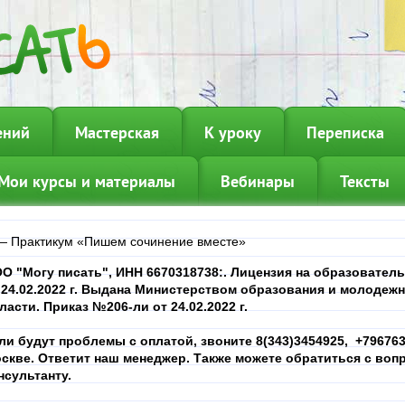
ений
Мастерская
К уроку
Переписка
Мои курсы и материалы
Вебинары
Тексты
—
Практикум «Пишем сочинение вместе»
О "Могу писать", ИНН
6670318738
:. Лицензия на образовател
 24.02.2022 г. Выдана Министерством образования и молодеж
ласти. Приказ №206-ли от 24.02.2022 г.
ли будут проблемы с оплатой, звоните 8(343)3454925, +7967639
скве. Ответит наш менеджер. Также можете обратиться с вопр
нсультанту.