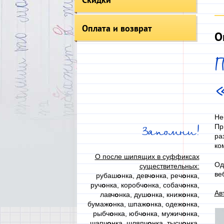
Оплата и возврат
О
Не
Пр
Запомни!
ра
ко
О после шипящих в суффиксах
Од
существительных:
ве
рубаш
о
нка, девч
о
нка, реч
о
нка,
руч
о
нка, коробч
о
нка, собач
о
нка,
Ав
лавч
о
нка, душ
о
нка, книж
о
нка,
бумаж
о
нка, шпаж
о
нка, одеж
о
нка,
рыбч
о
нка, юбч
о
нка, мужич
о
нка,
шапч
о
нка, шляпч
о
нка, тысч
о
нка,