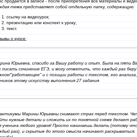
рс продаётся в записи - после приобретения все материалы и виде
ждая тема представляет собой отдельную папку, содержащую:
ссылку на видеоурок;
презентацию или конспект к уроку;
текст.
зывы о курсе:
рина Юрьевна, спасибо за Вашу работу и опыт. Была на пяти В
к писать сочинение ЕГЭ, и могу отметить, что каждый раз беру 
жное/"работающее" и с позиции работы с текстом, его анализа, 
еников этому искусству выполнения 27 задания
актикумы Марины Юрьевны снимают страх перед текстом. Четк
йти нужные детали и сложить их по понятной схеме делает раб
я ученика любого уровня! Просто начинаешь делать (потому чт
ждый раз), и скрытые до этого смысла начинают раскрываться.