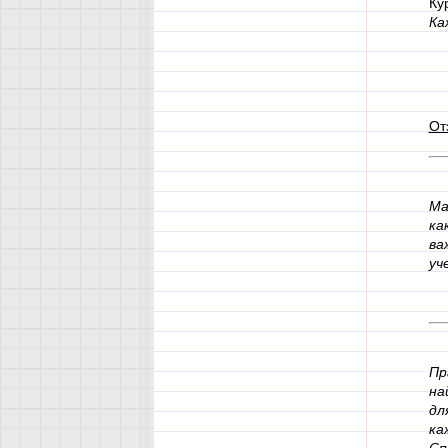
Ку
Ка
От
Ма
ка
ва
уч
Пр
на
дл
ка