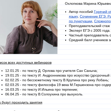
Охлопкова Марина Юрьевн
Автор пособий
Горячий о
языку
,
Сочинение ЕГЭ. Ра
по пунктуации
,
Сложнопод
Преподавательский стаж 
Эксперт ЕГЭ с 2005 года.
Частный преподаватель с
Средний балл учеников за
исок всех доступных вебинаров
12.01.25 - по тексту Д. Орлова про учителя Сан Саныча;
19.01.25 - по тексту И. Андронникова про искусство (досрочный 
02.02.25 - по бессюжетному тексту В.Крупина про реку Лобань;
02.03.25 - по тексту философа 19 века М.Гершензона про содер
16.03.25 - по тексту И.Ильина про терпение;
06.04.25 - по тексту В.Солоухина про выхухоль.
к будут проходить занятия