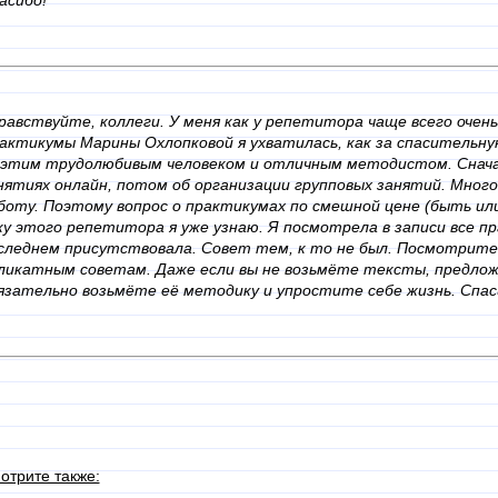
асибо!
равствуйте, коллеги. У меня как у репетитора чаще всего очень 
актикумы Марины Охлопковой я ухватилась, как за спасительну
 этим трудолюбивым человеком и отличным методистом. Снача
нятиях онлайн, потом об организации групповых занятий. Много
боту. Поэтому вопрос о практикумах по смешной цене (быть или
ку этого репетитора я уже узнаю. Я посмотрела в записи все пр
следнем присутствовала. Совет тем, к то не был. Посмотрит
ликатным советам. Даже если вы не возьмёте тексты, предлож
язательно возьмёте её методику и упростите себе жизнь. Спас
отрите также: