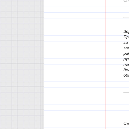
Сп
Зд
Пр
за
за
ра
ру
по
де
об
См