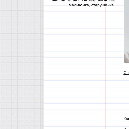
мальч
о
нка, старуш
о
нка.
Сп
Ка