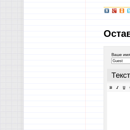
Оста
Ваше им
Текс