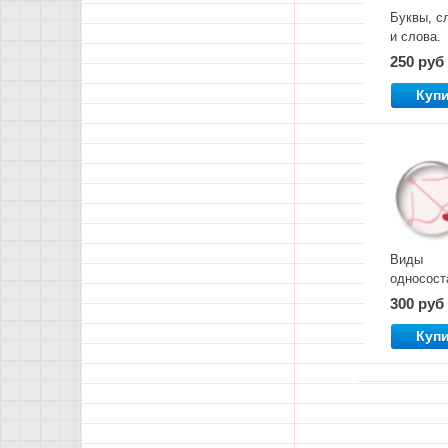
Буквы, с
и слова.
Дубль дл
250 руб
чтения
Куп
Виды
односост
предлож
300 руб
Куп