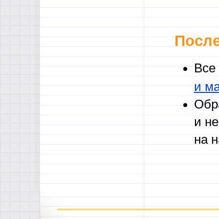
После
Все
и м
Обр
и н
на 