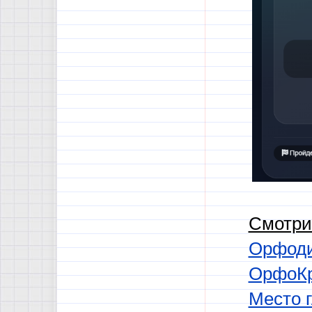
Смотри
Орфоди
ОрфоКр
Место г