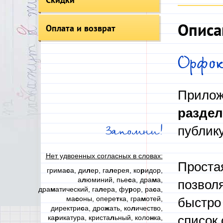
Описа
Оплата и возврат
Орфо
Прилож
раздел
публик
Запомни!
Нет удвоенных согласных в словах:
Проста
грима
с
а, ди
л
ер, га
л
ерея, ко
р
идор,
а
л
юминий, пье
с
а, дра
м
а,
позвол
дра
м
атический, га
л
ера, фу
р
ор, ра
с
а,
ма
с
оны, опере
т
ка, гра
м
отей,
быстро 
директри
с
а, дро
ж
ать, ко
л
ичество,
ка
р
икатура, криста
л
ьный, коло
н
ка,
список 