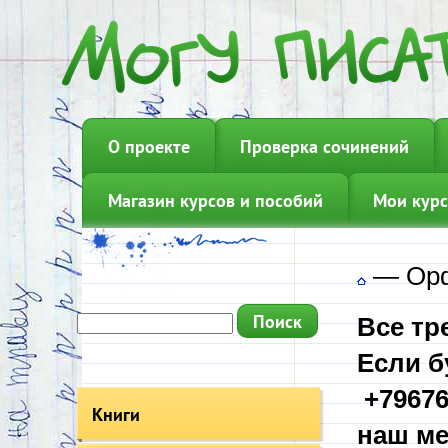
О проекте
Проверка сочинений
Магазин курсов и пособий
Мои курс
—
Орф
Все тр
Если б
+79676
Книги
наш ме