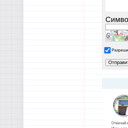
Симво
Разреши
Отвечай-