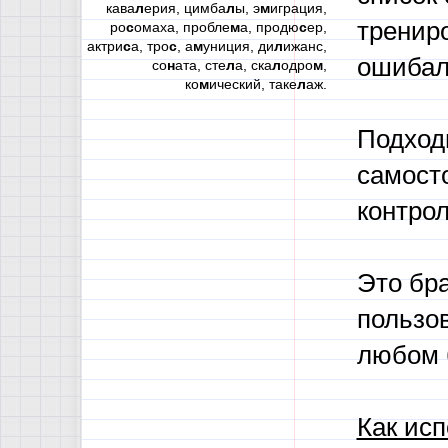
кава
л
ерия, цимба
л
ы, э
м
играция,
трениро
ро
с
омаха, пробле
м
а, продю
с
ер,
актри
с
а, тро
с
, а
м
униция, ди
л
ижанс,
ошибал
со
н
ата, сте
л
а, ска
л
одро
м
,
ко
м
ический, таке
л
аж.
Подход
самосто
контро
Это бра
пользо
любом 
Как исп