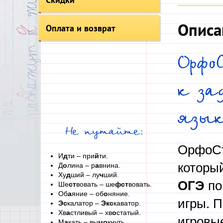
Описа
Оплата и возврат
Орфо
к за
язы
Не путайте:
ОрфоСт
И
д
ти – при
й
ти.
которы
Д
о
лина – р
а
внина.
Ху
д
ший – лу
ч
ший.
ОГЭ
по
Ше
ст
вовать – ше
фст
вовать.
Об
а
яние – об
о
няние.
игры. П
Эс
калатор –
Экс
каватор.
Хв
а
стливый – хв
о
статый.
игровые
М
а
кать – вым
о
кнуть.