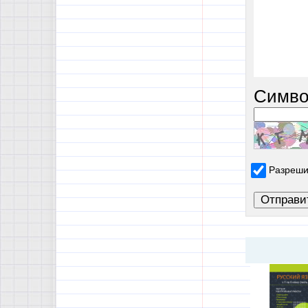
Симво
Разреши