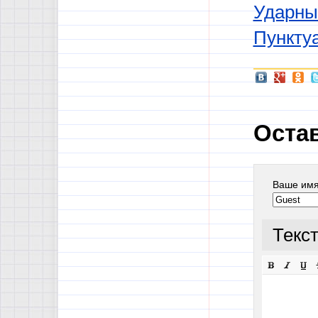
Ударны
Пункту
Оста
Ваше им
Текс