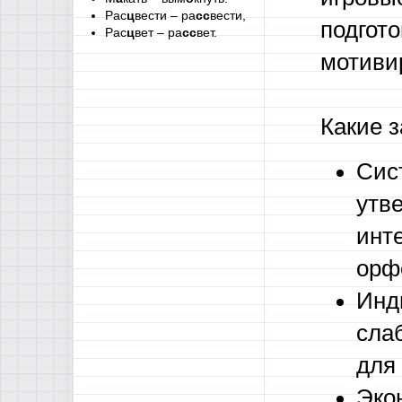
Рас
ц
вести – ра
сс
вести,
подгото
Рас
ц
вет – ра
сс
вет.
мотиви
Какие 
Сис
утв
инт
орф
Инд
сла
для
Эко