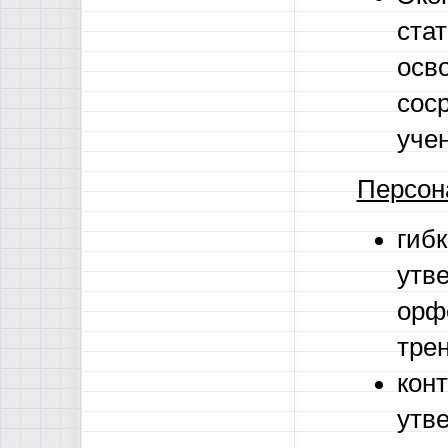
стат
осв
сос
уче
Персон
гиб
утве
орф
тре
кон
утв