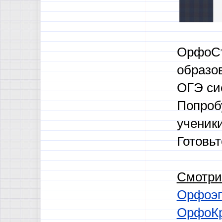
ОрфоСт
образов
ОГЭ си
Попроб
ученики
Готовьт
Смотри
Орфоэп
ОрфоКр