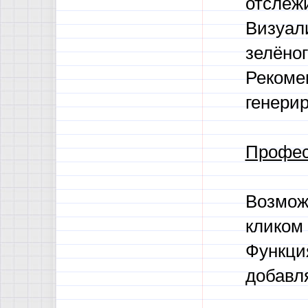
отслеж
Визуал
зелёног
Рекоме
генери
Профес
Возмож
кликом 
Функци
добавл