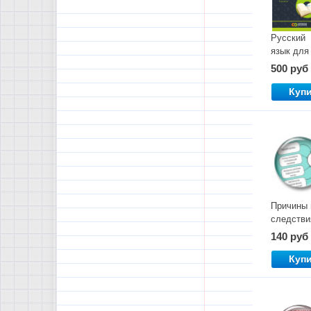
Русский
язык для 
классов.
500 руб
Часть 2.
Куп
Причины 
следстви
Рабочие
140 руб
листы
Куп