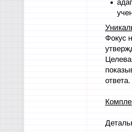
ада
уче
Уникал
Фокус 
утвержд
Целева
показыв
ответа.
Комплек
Деталь