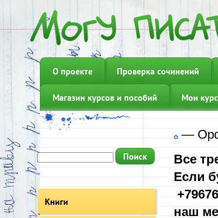
О проекте
Проверка сочинений
Магазин курсов и пособий
Мои курс
—
Ор
Все тр
Если б
+79676
Книги
наш ме