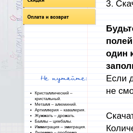
3. Ска
Оплата и возврат
Будьт
полей
один 
запол
Если 
Не путайте:
не см
Криста
лл
ический –
криста
л
ьный.
Мета
лл
– а
л
юминий.
Арти
лл
ерия – кава
л
ерия.
Скача
Жу
жж
ать – дро
ж
ать.
Ба
лл
ы – цимба
л
ы.
Колич
И
мм
играция – э
м
играция.
Диле
мм
а – пробле
м
а.