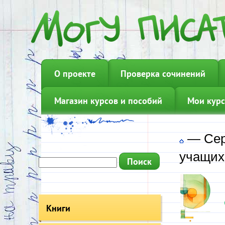
О проекте
Проверка сочинений
Магазин курсов и пособий
Мои курс
—
Сер
учащих
Книги