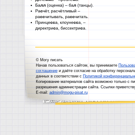
Ба
лл
(оценка) – ба
л
(танцы).
Ра
с
чёт, расчётливый –
ра
сс
читывать, ра
сс
читать.
Принце
сс
а, клоуне
сс
а, –
директри
с
а, биссектри
с
а.
© Могу писать
Начав пользоваться сайтом, вы принимаете
Пользов
соглашение
и даёте согласие на обработку персонал
данных в соответствии с
Политикой конфиденциальн
Копирование материалов сайта возможно только с п
разрешения администрации сайта. Ссылки приветств
E-mail:
admin@mogu-pisat.ru