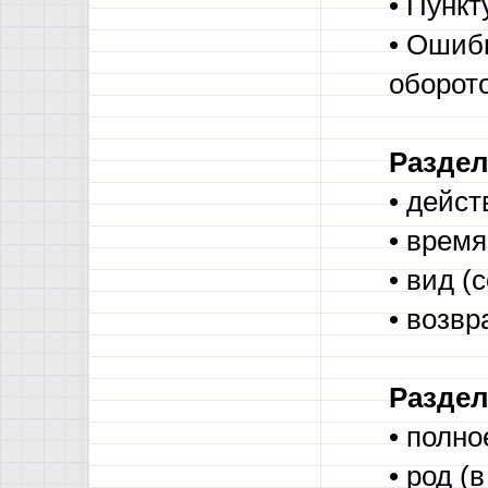
• Пунк
• Ошиб
оборот
Раздел
• дейст
• врем
• вид 
• возвр
Раздел
• полно
• род (