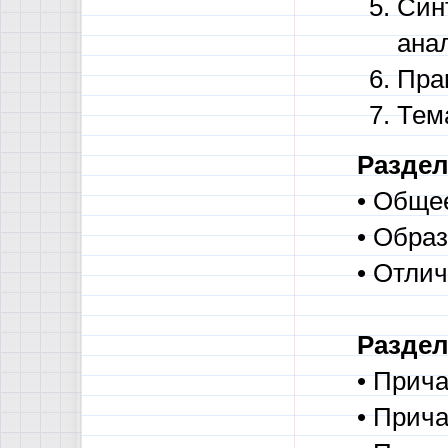
Син
ана
Пра
Тем
Раздел
• Обще
• Обра
• Отлич
Раздел
• Прича
• Прич