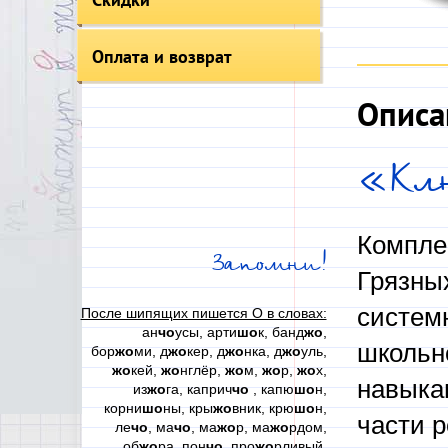
Оплата и возврат
Описа
«Кл
Комплек
Запомни!
Грязны
системн
После шипящих пишется О в словах:
ан
чо
усы, арти
шо
к, банд
жо
,
школьн
бор
жо
ми, д
жо
кер, д
жо
нка, д
жо
уль,
жо
кей,
жо
нглёр,
жо
м,
жо
р,
жо
х,
навыка
из
жо
га, каприч
чо
, капю
шо
н,
корни
шо
ны, кры
жо
вник, крю
шо
н,
части р
ле
чо
, ма
чо
, ма
жо
р, ма
жо
рдом,
об
жо
ра, пон
чо
, про
жо
рливый,