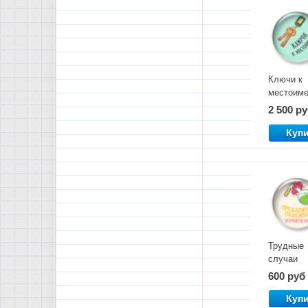
Ключи к
местоим
2 500 р
Куп
Трудные
случаи
предложн
600 руб
падежног
управлен
Куп