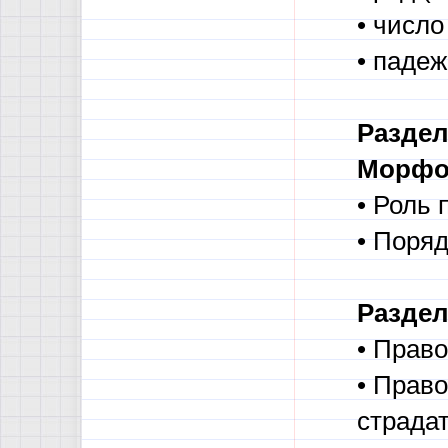
• число
• падеж
Раздел
Морфол
• Роль 
• Поряд
Раздел
• Прав
• Прав
страда