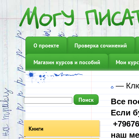
О проекте
Проверка сочинений
Магазин курсов и пособий
Мои курс
—
Клю
Все по
Если б
+79676
Книги
наш ме