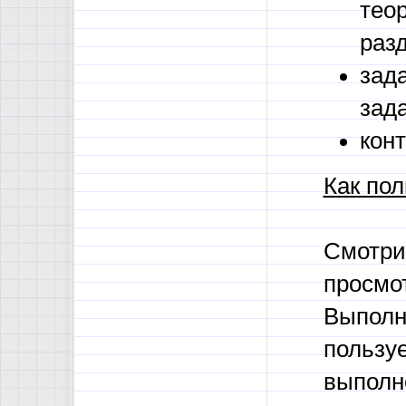
тео
раз
зада
зад
кон
Как пол
Смотри
просмо
Выполн
пользуе
выполн