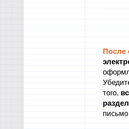
задание 
сочинени
После
электр
оформл
Убедите
того,
в
с
разде
письмо 