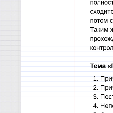
полност
сходитс
потом с
Таким 
прохож
контро
Тема «
Прич
При
Пос
Неп