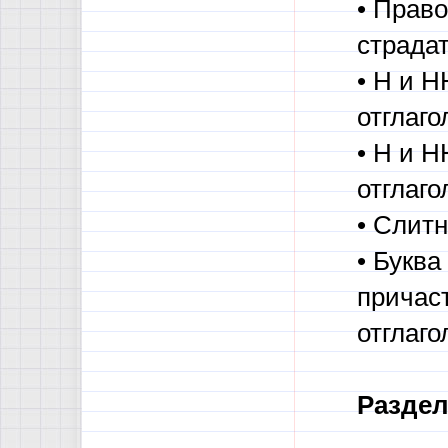
• Прав
страда
• Н и 
отглаго
• Н и Н
отглаго
• Слит
• Букв
причас
отглаго
Раздел