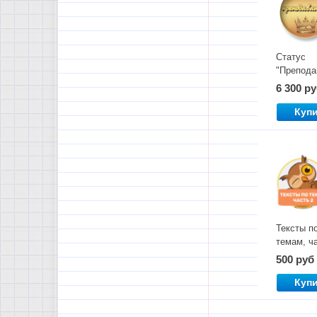
Статус
"Препода
на 2 года
6 300 р
Куп
Тексты п
темам, ч
2
500 руб
Куп