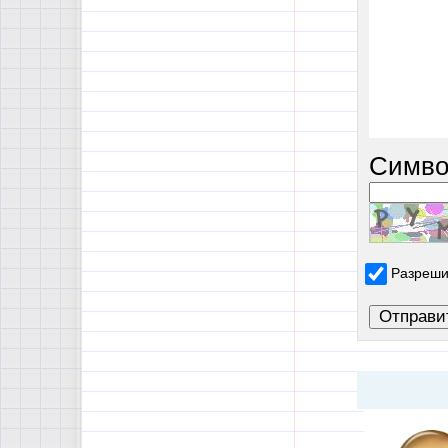
Симво
Разреши