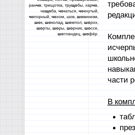
требов
ран
чо
, трещотка, тру
що
бы, хар
чо
,
ча
що
ба,
чо
каться,
чо
кнутый,
редакци
чо
порный,
чо
хом, шов,
шо
винизм,
шо
к,
шо
колад,
шо
мпол,
шо
рох,
шо
рты,
шо
ры,
шо
рник,
шо
ссе,
шо
тландец,
шо
фёр.
Компле
исчерп
школьн
навыка
части 
В компл
таб
пре