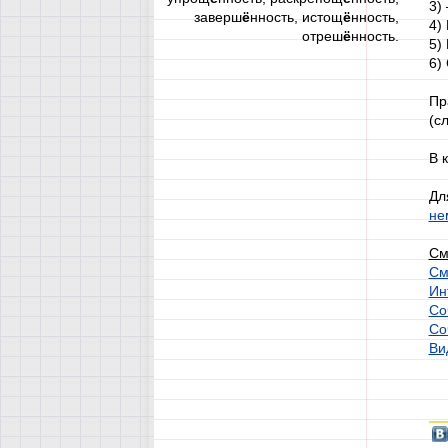
3) 
заверш
ё
нность, истощ
ё
нность,
4)
отреш
ё
нность.
5)
6)
Пр
(с
В 
Дл
не
См
См
Ин
Со
Со
Ви