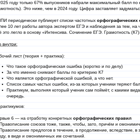
2025 году только 67% выпускников набрали максимальный балл по
амотность). Это ниже, чем в 2024 году. Цифра заставляет задуматьс
ПИ периодически публикует списки частотных
орфографических 
лее 10 лет работы автора экспертом ЕГЭ и наблюдения за тем, на ч
ё это легло в основу «Интенсива. Сочинение ЕГЭ. Грамотность (К7)
о внутри:
бочий лист (теория + практика):
Что такое орфографическая ошибка (коротко и по делу)
За что именно снимают баллы по критерию К7
Что является орфографической ошибкой, а что нет.
Список самых частых ошибок, из-за которых ученики теряют ба
Практикум, выполняя который ученик сам поймёт, с какими вид
очередь.
практикумов:
рвые 6 — на отработку конкретных
орфографических правил
 Правописание союзов тоже, также, чтобы, зато, причём и омоними
 Правописание предлогов в течение, в продолжение, вследствие, в 
иду, в виде и омонимичных им сочетаний.