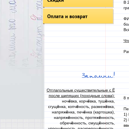
В 
гр
Оплата и возврат
ФИ
бо
Вс
Чт
Ра
Запомни!
Отглагольные существительные с Ё
после шипящих (походные слова):
8 
ноч
ё
вка, корч
ё
вка, туш
ё
нка,
сгущ
ё
нка, копч
ё
ность, размеж
ё
вка,
Пе
напряж
ё
нка, печ
ё
нка (картошка),
1)
напряж
ё
нность, протяж
ё
нность,
2)
обреч
ё
нность, смущ
ё
нность,
вв
упрощ
ё
нность, раскрепощ
ё
нность,