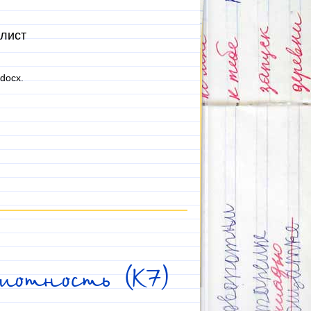
 лист
docx.
мотность (К7)