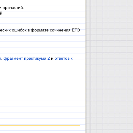
и причастий.
й.
ческих ошибок в формате сочинения ЕГЭ
и
,
фрагмент практикума 2
и
ответов к