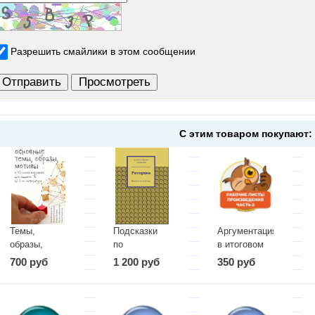
Разрешить смайлики в этом сообщении
С этим товаром покупают:
Темы,
Подсказки
Аргументация
образы,
по
в итоговом
мотивы в
орфографии
сочинении,
700 руб
1 200 руб
350 руб
стихотворениях
часть 2