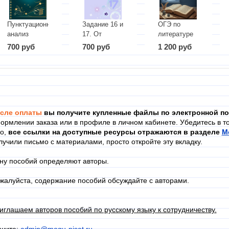
Пунктуационный
Задание 16 и
ОГЭ по
анализ
17. От
литературе
текста. 4
простого к
2026.
700 руб
700 руб
1 200 руб
задание ОГЭ
сложному
Развёрнутые
ответы на
задания по
лирике из
ОБЗ ФИПИ.
сле оплаты
вы получите купленные файлы по электронной по
ормлении заказа или в профиле в личном кабинете. Убедитесь в то
го,
в
се ссылки на доступные ресурсы отражаются в разделе
М
лучили письмо с материалами, просто откройте эту вкладку.
ну пособий определяют авторы.
жалуйста, содержание пособий обсуждайте с авторами.
иглашаем авторов пособий по русскому языку к сотрудничеству.