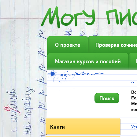
О проекте
Проверка сочин
Магазин курсов и пособий
Вс
Ес
Мо
ко
Книги
Ус