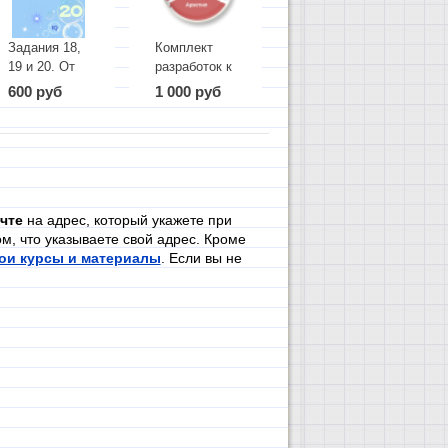
Задания 18,
Комплект
19 и 20. От
разработок к
простого к
урокам
600 руб
1 000 руб
сложному
литературы
в 7 классе
(часть 3)
чте
на адрес, который укажете при
м, что указываете свой адрес. Кроме
ои курсы и материалы
. Если вы не