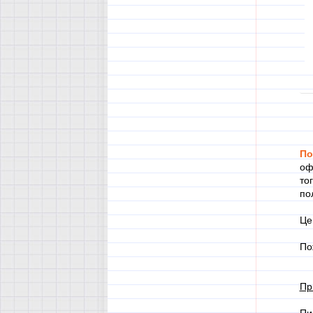
По
оф
то
по
Це
По
Пр