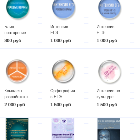
Блиц-
Интенсив
Интенсив
повторение
ЕГЭ
ЕГЭ
"Речевые
(Речевые
(задания 1-3
800 руб
1 000 руб
1 000 руб
нормы"
нормы)
к мини
тексту)
Комплект
Орфография
Интенсив по
разработок к
в ЕГЭ.
культуре
урокам
Теория и
речи. ЕГЭ
2 000 руб
1 500 руб
1 500 руб
литературы
практика
2026
в 7 классе
(часть 1)