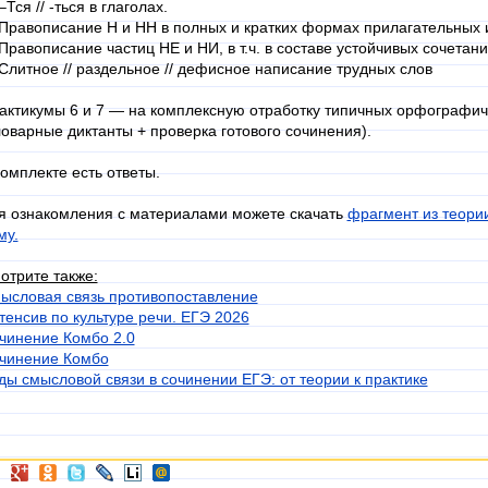
–Тся // -ться в глаголах.
 Правописание Н и НН в полных и кратких формах прилагательных 
 Правописание частиц НЕ и НИ, в т.ч. в составе устойчивых сочетани
 Слитное // раздельное // дефисное написание трудных слов
актикумы 6 и 7 — на комплексную отработку типичных орфографи
ловарные диктанты + проверка готового сочинения).
комплекте есть ответы.
я ознакомления с материалами можете скачать
фрагмент из теори
му.
отрите также:
ысловая связь противопоставление
тенсив по культуре речи. ЕГЭ 2026
чинение Комбо 2.0
чинение Комбо
ды смысловой связи в сочинении ЕГЭ: от теории к практике