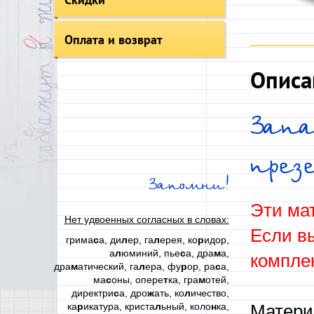
Оплата и возврат
Описа
Зап
през
Запомни!
Эти ма
Нет удвоенных согласных в словах:
Если вы
грима
с
а, ди
л
ер, га
л
ерея, ко
р
идор,
а
л
юминий, пье
с
а, дра
м
а,
комплек
дра
м
атический, га
л
ера, фу
р
ор, ра
с
а,
ма
с
оны, опере
т
ка, гра
м
отей,
директри
с
а, дро
ж
ать, ко
л
ичество,
ка
р
икатура, криста
л
ьный, коло
н
ка,
Матери