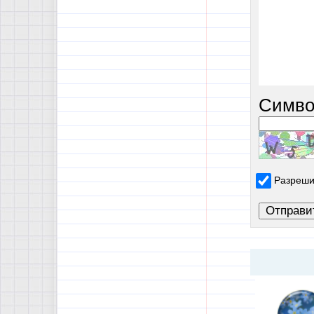
Симво
Разреши