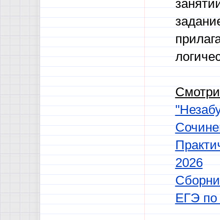
занятий
задание
прилаг
логиче
Смотри
"Незабу
Сочине
Практи
2026
Сборни
ЕГЭ по