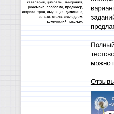
кава
л
ерия, цимба
л
ы, э
м
играция,
вариан
ро
с
омаха, пробле
м
а, продю
с
ер,
актри
с
а, тро
с
, а
м
униция, ди
л
ижанс,
заданий
со
н
ата, сте
л
а, ска
л
одро
м
,
ко
м
ический, таке
л
аж.
предла
Полный
тестово
можно 
Отзывы 