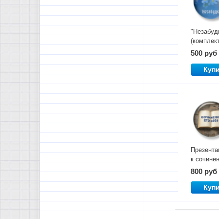
"Незабуд
(комплек
материал
500 руб
к сочине
в ЕГЭ)
Куп
Презента
к сочине
ЕГЭ 2026
800 руб
Куп