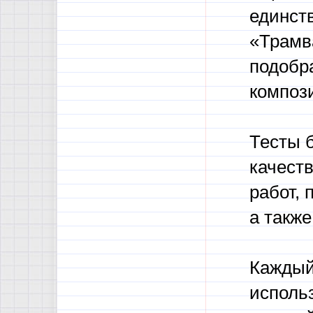
единст
«Трамв
подобр
композ
Тесты 
качест
работ, 
а такж
Каждый
использ