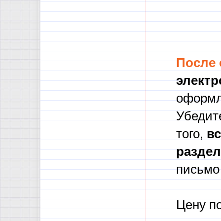
После
электр
оформл
Убедите
того,
в
с
разде
письмо 
Цену п