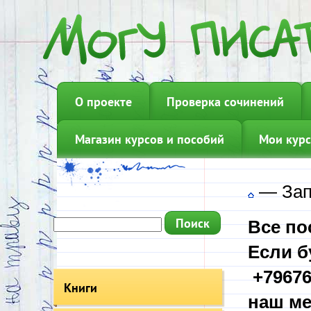
О проекте
Проверка сочинений
Магазин курсов и пособий
Мои курс
—
Зап
Все по
Если б
+79676
Книги
наш ме