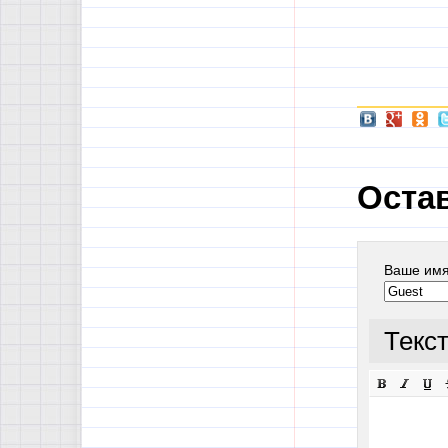
Оста
Ваше им
Текс