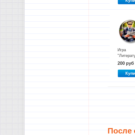
Куп
Игра
"Литерат
шпион"
200 руб
Куп
После