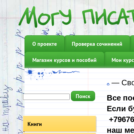
О проекте
Проверка сочинений
Магазин курсов и пособий
Мои курс
—
Сво
Все по
Если б
+79676
Книги
наш ме