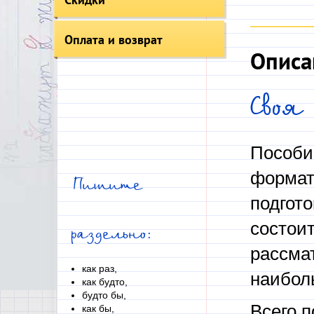
Оплата и возврат
Описа
Своя
Пособи
формат
Пишите
подгот
состоит
раздельно:
рассма
как раз,
наибол
как будто,
будто бы,
Всего п
как бы,