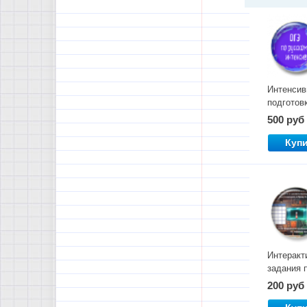
Интенсив
подготовк
ОГЭ.
500 руб
Комплект
материал
Куп
Интеракт
задания 
лексике 
200 руб
5-6 класс