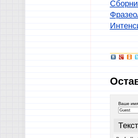
Сборни
Фразео
Интенс
Оста
Ваше им
Текс