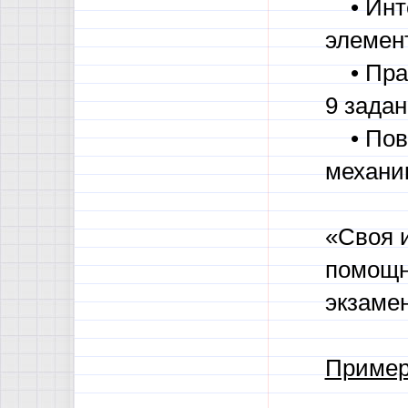
• Инте
элемен
• Прак
9 задан
• Повы
механи
«Своя 
помощн
экзамен
Пример