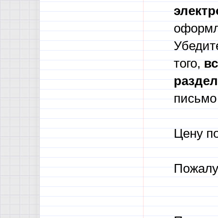
электр
оформл
Убедите
того,
в
с
разде
письмо 
Цену п
Пожалу