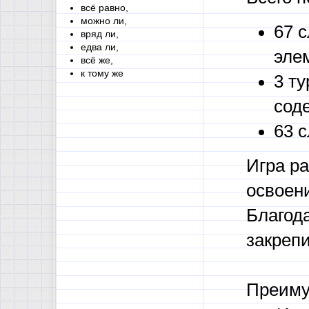
всё равно,
можно ли,
67 
вряд ли,
едва ли,
эле
всё же,
к тому же
3 ту
сод
63 
Игра ра
освоен
Благод
закреп
Преиму