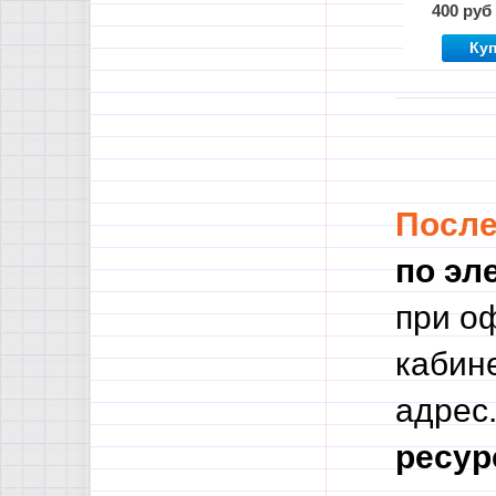
ЕГЭ-2026
400 руб
листы и
презента
Ку
Посл
по эл
при о
кабине
адрес.
ресур