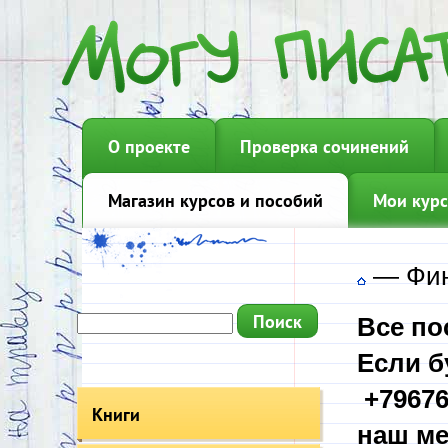
О проекте
Проверка сочинений
Магазин курсов и пособий
Мои курс
—
Фин
Все по
Если б
+79676
Книги
наш ме