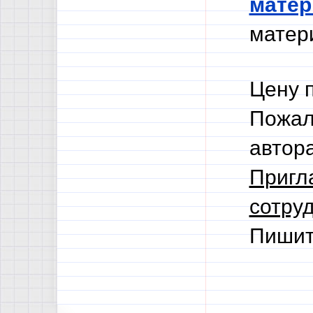
мате
матери
Цену 
Пожал
автор
Пригл
сотруд
Пишит