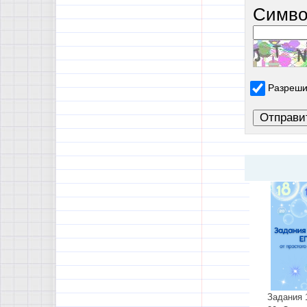
Симво
Разреши
Задания 1