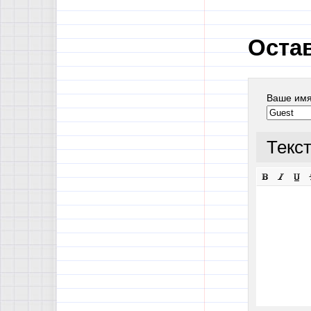
Оста
Ваше им
Текс