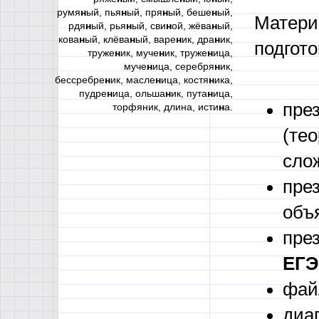
румя
н
ый, пья
н
ый, пря
н
ый, беше
н
ый,
Матер
рдя
н
ый, рья
н
ый, сви
н
ой, жёва
н
ый,
кова
н
ый, клёва
н
ый, варе
н
ик, дра
н
ик,
подгото
труже
н
ик, муче
н
ик, труже
н
ица,
муче
н
ица, серебря
н
ик,
бессребре
н
ик, масле
н
ица, костя
н
ика,
пудре
н
ица, ольша
н
ик, пута
н
ица,
пре
торфяник, длина, исти
н
а.
(тео
сло
пре
объ
пре
ЕГЭ
фай
диа