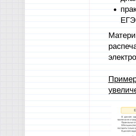
пра
ЕГЭ
Матери
распеча
электр
Пример
увелич