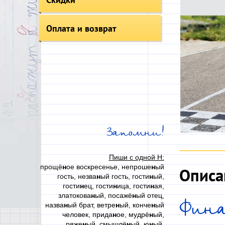
Оплата и возврат
Запомни!
Пиши с одной Н:
прощё
н
ое воскресенье, непроше
н
ый
Описа
гость, незва
н
ый гость, гости
н
ый,
гости
н
ец, гости
н
ица, гости
н
ая,
златокова
н
ый, посажё
н
ый отец,
Фина
назва
н
ый брат, ветре
н
ый, конче
н
ый
человек, прида
н
ое, мудрё
н
ый,
ряже
н
ый, смышлё
н
ый, ю
н
ый,