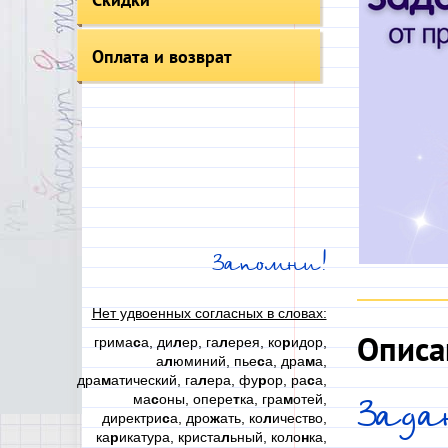
Оплата и возврат
Запомни!
Нет удвоенных согласных в словах:
Описа
грима
с
а, ди
л
ер, га
л
ерея, ко
р
идор,
а
л
юминий, пье
с
а, дра
м
а,
дра
м
атический, га
л
ера, фу
р
ор, ра
с
а,
ма
с
оны, опере
т
ка, гра
м
отей,
Зада
директри
с
а, дро
ж
ать, ко
л
ичество,
ка
р
икатура, криста
л
ьный, коло
н
ка,