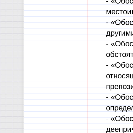
- «Обо
местои
- «Обос
другим
- «Обо
обстоя
- «Обо
относя
препоз
- «Обо
определ
- «Обо
деепри