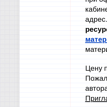
кабине
адрес.
ресур
мате
матери
Цену 
Пожал
автор
Пригл