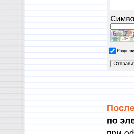
Симво
Разреши
Посл
по эл
при о