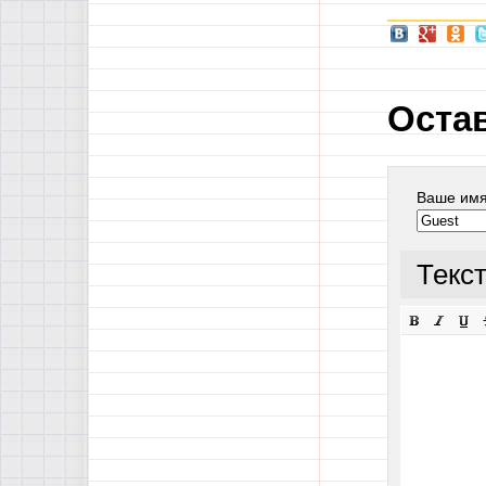
Оста
Ваше им
Текс