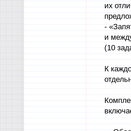
их отл
предло
- «Зап
и межд
(10 зад
К кажд
отдель
Компле
включае