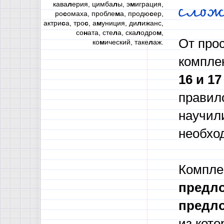
кава
л
ерия, цимба
л
ы, э
м
играция,
сло
ро
с
омаха, пробле
м
а, продю
с
ер,
актри
с
а, тро
с
, а
м
униция, ди
л
ижанс,
со
н
ата, сте
л
а, ска
л
одро
м
,
От прос
ко
м
ический, таке
л
аж.
компле
16 и 1
правил
научил
необхо
Компле
предл
предл
из кото