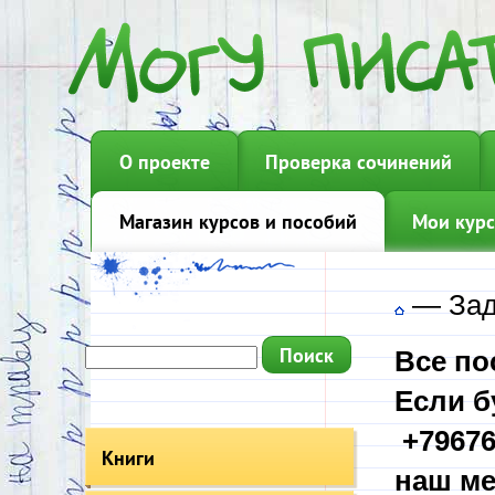
О проекте
Проверка сочинений
Магазин курсов и пособий
Мои курс
—
Зад
Все по
Если б
+79676
Книги
наш ме