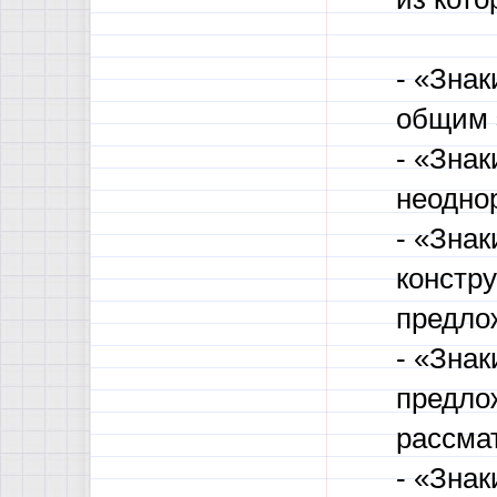
- «Зна
общим 
- «Зна
неодно
- «Зна
констр
предло
- «Зна
предло
рассма
- «Зна