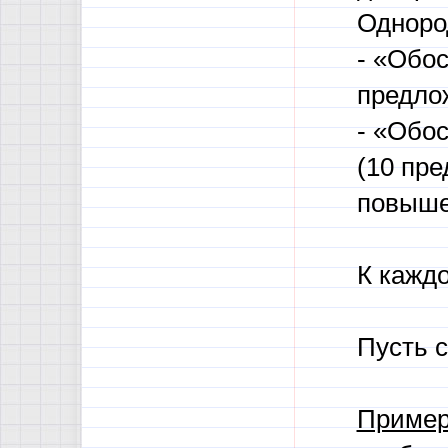
Одноро
- «Обос
предло
- «Обо
(10 пре
повыше
К каждо
Пусть 
Пример