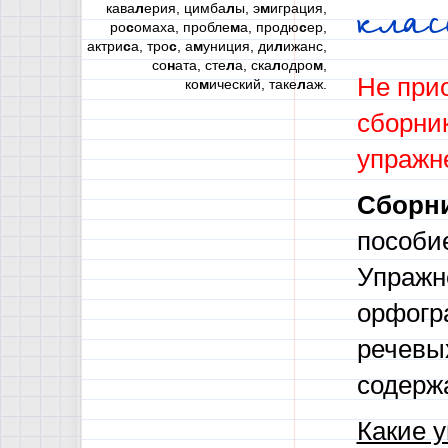
кава
л
ерия, цимба
л
ы, э
м
играция,
клас
ро
с
омаха, пробле
м
а, продю
с
ер,
актри
с
а, тро
с
, а
м
униция, ди
л
ижанс,
со
н
ата, сте
л
а, ска
л
одро
м
,
Не при
ко
м
ический, таке
л
аж.
сборни
упражне
Сборн
пособи
Упражн
орфогр
речевы
содерж
Какие 