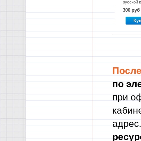
русской 
11 класс
300 руб
Ку
Посл
по эл
при о
кабине
адрес.
ресур