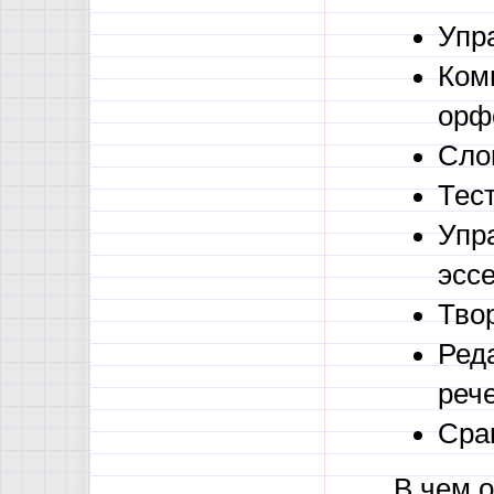
Упр
Ком
орф
Сло
Тес
Упр
эссе
Тво
Ред
реч
Сра
В чем 