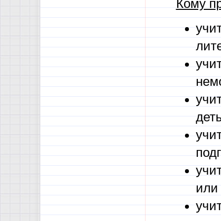
Кому п
учит
лит
учи
нем
учи
дет
учи
подг
учит
или
учи