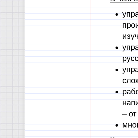
упр
прои
изуч
упр
русс
упр
сло
раб
нап
– о
мно