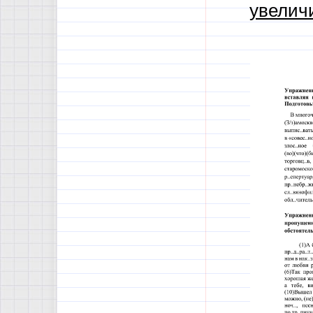
увелич