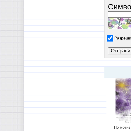
Симво
Разреши
По мотив