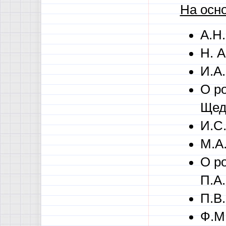
На осно
А.Н
Н. 
И.А
О р
Щедр
И.С
М.А
О ро
П.А
П.В
Ф.М