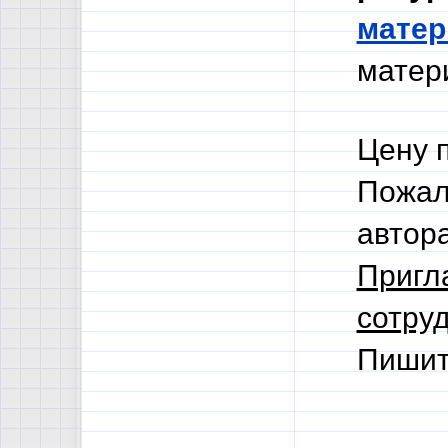
мате
матери
Цену 
Пожал
автор
Пригл
сотруд
Пишит