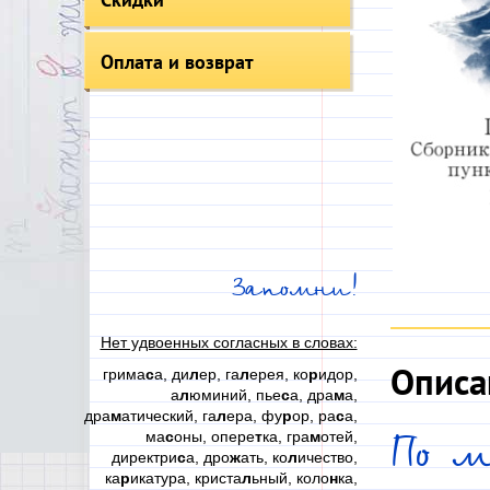
Оплата и возврат
Запомни!
Нет удвоенных согласных в словах:
Описа
грима
с
а, ди
л
ер, га
л
ерея, ко
р
идор,
а
л
юминий, пье
с
а, дра
м
а,
дра
м
атический, га
л
ера, фу
р
ор, ра
с
а,
ма
с
оны, опере
т
ка, гра
м
отей,
По м
директри
с
а, дро
ж
ать, ко
л
ичество,
ка
р
икатура, криста
л
ьный, коло
н
ка,