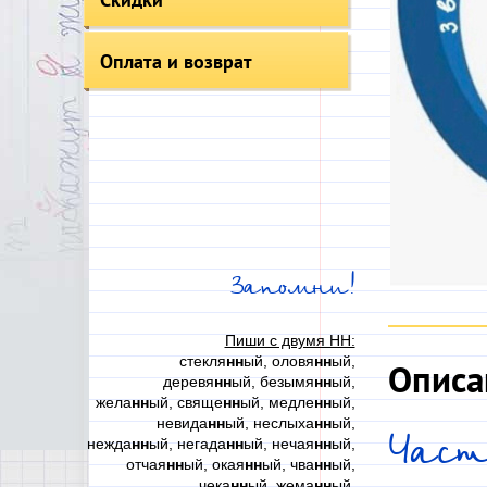
Оплата и возврат
Запомни!
Пиши с двумя НН:
стекля
нн
ый, оловя
нн
ый,
Описа
деревя
нн
ый, безымя
нн
ый,
жела
нн
ый, свяще
нн
ый, медле
нн
ый,
невида
нн
ый, неслыха
нн
ый,
Част
нежда
нн
ый, негада
нн
ый, нечая
нн
ый,
отчая
нн
ый, окая
нн
ый, чва
нн
ый,
чека
нн
ый, жема
нн
ый,