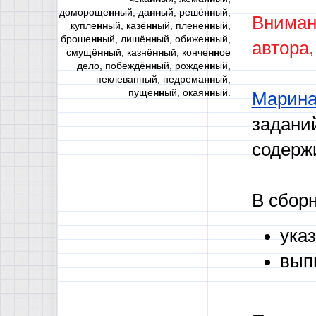
домороще
нн
ый, да
нн
ый, решё
нн
ый,
Вниман
купле
нн
ый, казё
нн
ый, пленё
нн
ый,
броше
нн
ый, лишё
нн
ый, обиже
нн
ый,
автора,
смущё
нн
ый, казнё
нн
ый, конче
нн
ое
дело, побеждё
нн
ый, рождё
нн
ый,
пеклеванный, недрема
нн
ый,
пуще
нн
ый, окая
нн
ый.
Марина
задани
содержи
В сборн
ука
вып