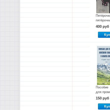
Пятёрочк
пятёрочки
400 руб
Ку
Пособие
для пром
контроля
150 руб
по пункт
9 класса
Ку