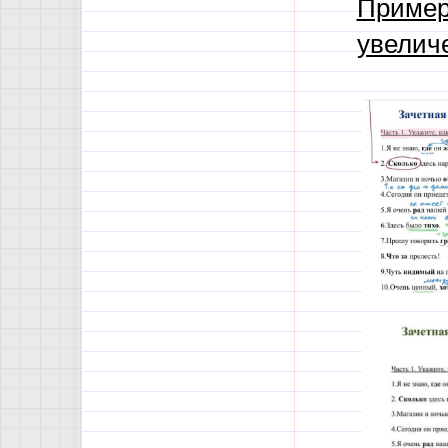
Приме
увелич