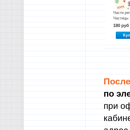
Части ре
Частицы
180 руб
Ку
Посл
по эл
при о
кабине