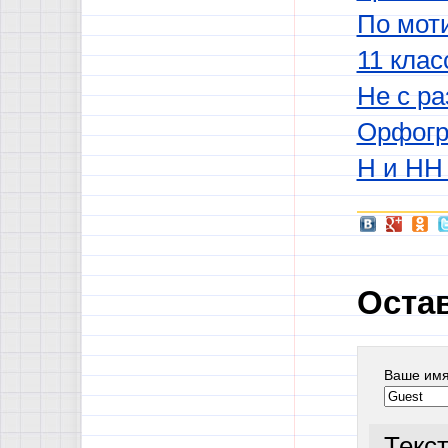
По мот
11 клас
Не с р
Орфогр
Н и НН 
Оста
Ваше им
Текс