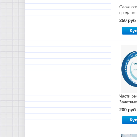
Сложноп
предложе
класс
250 руб
Ку
Части ре
Зачетные
200 руб
Ку