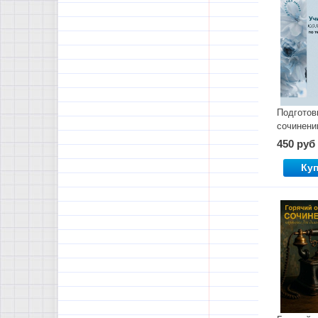
Подготов
сочинени
Учимся п
450 руб
коммента
тексту с 
Ку