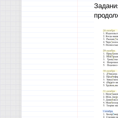
Задания
продолж