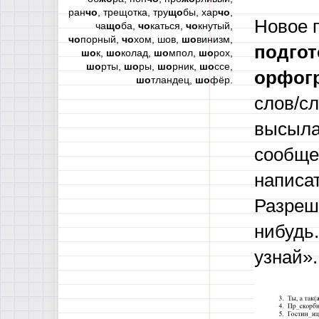
ран
чо
, трещотка, тру
що
бы, хар
чо
,
Новое 
ча
що
ба,
чо
каться,
чо
кнутый,
чо
порный,
чо
хом, шов,
шо
винизм,
подгот
шо
к,
шо
колад,
шо
мпол,
шо
рох,
шо
рты,
шо
ры,
шо
рник,
шо
ссе,
орфог
шо
тландец,
шо
фёр.
слов/с
высыла
сообще
написа
Разреша
нибудь.
узнай».