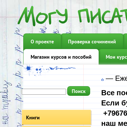
О проекте
Проверка сочинений
Магазин курсов и пособий
Мои курс
—
Еж
Все по
Если б
+79676
Книги
наш ме