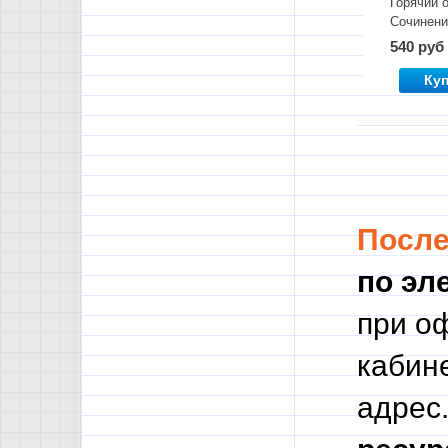
Горячий 
Сочинени
540 руб
Ку
Посл
по эл
при о
кабине
адрес.