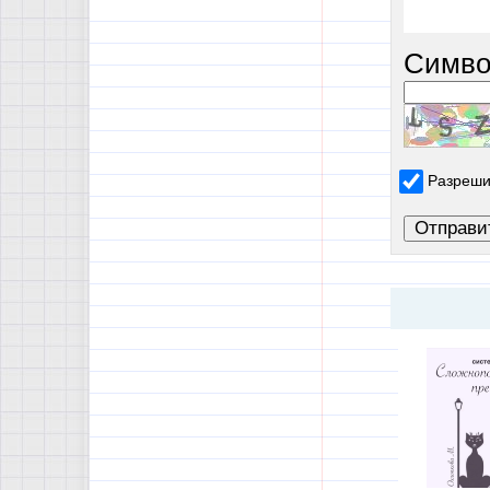
Симво
Разреши