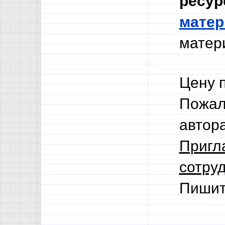
ресур
мате
матери
Цену 
Пожал
автор
Пригл
сотруд
Пишит