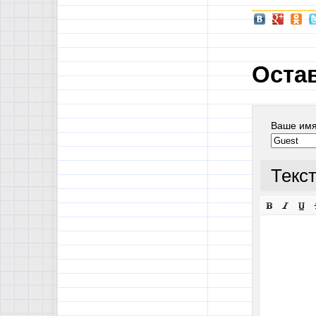
Оста
Ваше им
Текс