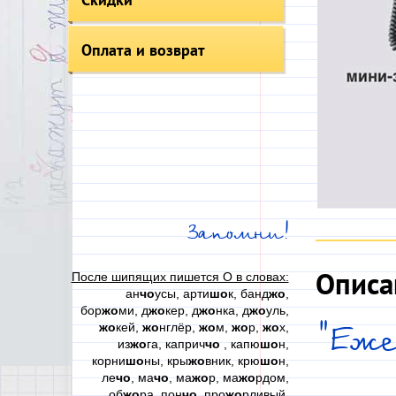
Оплата и возврат
Запомни!
Описа
После шипящих пишется О в словах:
ан
чо
усы, арти
шо
к, банд
жо
,
бор
жо
ми, д
жо
кер, д
жо
нка, д
жо
уль,
жо
кей,
жо
нглёр,
жо
м,
жо
р,
жо
х,
"Еже
из
жо
га, каприч
чо
, капю
шо
н,
корни
шо
ны, кры
жо
вник, крю
шо
н,
ле
чо
, ма
чо
, ма
жо
р, ма
жо
рдом,
об
жо
ра, пон
чо
, про
жо
рливый,