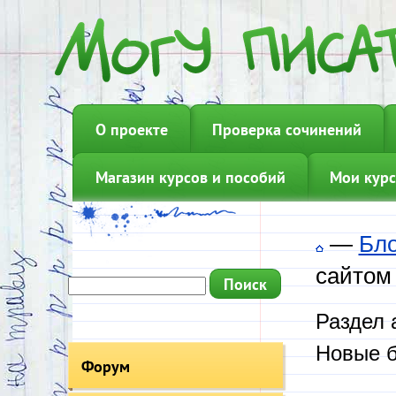
О проекте
Проверка сочинений
Магазин курсов и пособий
Мои курс
—
Бл
сайтом
Раздел 
Новые б
Форум