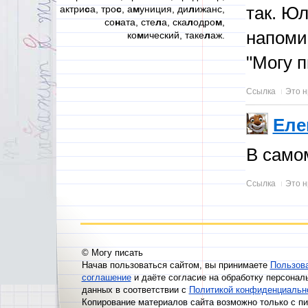
актри
с
а, тро
с
, а
м
униция, ди
л
ижанс,
так. Ю
со
н
ата, сте
л
а, ска
л
одро
м
,
напоми
ко
м
ический, таке
л
аж.
"Могу п
Ссылка
Это н
Еле
В само
Ссылка
Это н
© Могу писать
Начав пользоваться сайтом, вы принимаете
Пользов
соглашение
и даёте согласие на обработку персонал
данных в соответствии с
Политикой конфиденциальн
Копирование материалов сайта возможно только с п