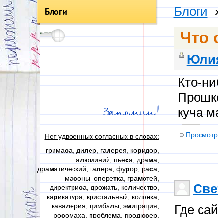
Блоги
Блоги
Что 
Юли
Кто-ни
Прошко
куча 
Запомни!
Просмотр
Нет удвоенных согласных в словах:
грима
с
а, ди
л
ер, га
л
ерея, ко
р
идор,
а
л
юминий, пье
с
а, дра
м
а,
дра
м
атический, га
л
ера, фу
р
ор, ра
с
а,
ма
с
оны, опере
т
ка, гра
м
отей,
Све
директри
с
а, дро
ж
ать, ко
л
ичество,
ка
р
икатура, криста
л
ьный, коло
н
ка,
кава
л
ерия, цимба
л
ы, э
м
играция,
Где сай
ро
с
омаха, пробле
м
а, продю
с
ер,