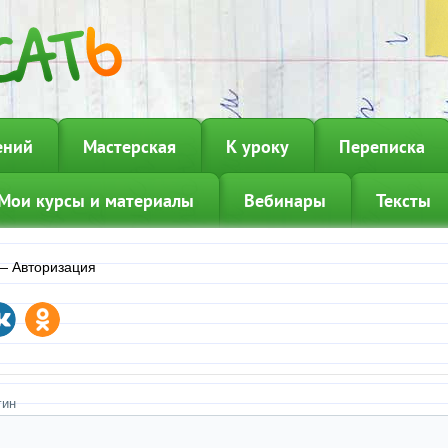
ений
Мастерская
К уроку
Переписка
Мои курсы и материалы
Вебинары
Тексты
—
Авторизация
гин