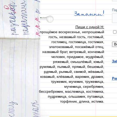
Па
Запомни!
Пиши с одной Н:
прощё
н
ое воскресенье, непроше
н
ый
гость, незва
н
ый гость, гости
н
ый,
гости
н
ец, гости
н
ица, гости
н
ая,
златокова
н
ый, посажё
н
ый отец,
назва
н
ый брат, ветре
н
ый, конче
н
ый
человек, прида
н
ое, мудрё
н
ый,
За
ряже
н
ый, смышлё
н
ый, ю
н
ый,
румя
н
ый, пья
н
ый, пря
н
ый, беше
н
ый,
рдя
н
ый, рья
н
ый, сви
н
ой, жёва
н
ый,
кова
н
ый, клёва
н
ый, варе
н
ик, дра
н
ик,
Ре
труже
н
ик, муче
н
ик, труже
н
ица,
муче
н
ица, серебря
н
ик,
бессребре
н
ик, масле
н
ица, костя
н
ика,
пудре
н
ица, ольша
н
ик, пута
н
ица,
торфяник, длина, исти
н
а.