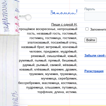
Пароль
Запомни!
Пиши с одной Н:
прощё
н
ое воскресенье, непроше
н
ый
Запомнит
гость, незва
н
ый гость, гости
н
ый,
гости
н
ец, гости
н
ица, гости
н
ая,
златокова
н
ый, посажё
н
ый отец,
назва
н
ый брат, ветре
н
ый, конче
н
ый
человек, прида
н
ое, мудрё
н
ый,
Забыли свой 
ряже
н
ый, смышлё
н
ый, ю
н
ый,
румя
н
ый, пья
н
ый, пря
н
ый, беше
н
ый,
рдя
н
ый, рья
н
ый, сви
н
ой, жёва
н
ый,
кова
н
ый, клёва
н
ый, варе
н
ик, дра
н
ик,
Регистрация
труже
н
ик, муче
н
ик, труже
н
ица,
муче
н
ица, серебря
н
ик,
бессребре
н
ик, масле
н
ица, костя
н
ика,
пудре
н
ица, ольша
н
ик, пута
н
ица,
торфяник, длина, исти
н
а.