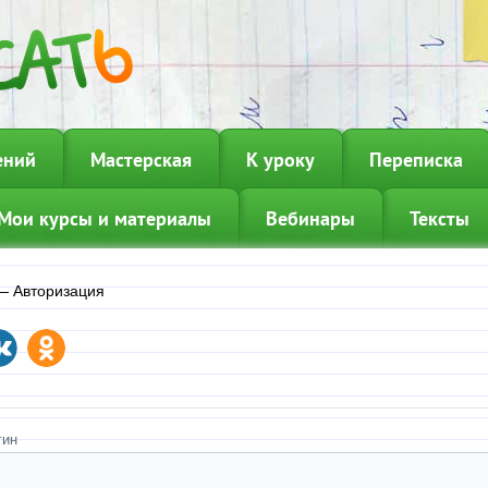
ений
Мастерская
К уроку
Переписка
Мои курсы и материалы
Вебинары
Тексты
—
Авторизация
гин