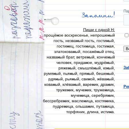
Па
Запомни!
Пиши с одной Н:
прощё
н
ое воскресенье, непроше
н
ый
гость, незва
н
ый гость, гости
н
ый,
гости
н
ец, гости
н
ица, гости
н
ая,
златокова
н
ый, посажё
н
ый отец,
назва
н
ый брат, ветре
н
ый, конче
н
ый
человек, прида
н
ое, мудрё
н
ый,
За
ряже
н
ый, смышлё
н
ый, ю
н
ый,
румя
н
ый, пья
н
ый, пря
н
ый, беше
н
ый,
рдя
н
ый, рья
н
ый, сви
н
ой, жёва
н
ый,
кова
н
ый, клёва
н
ый, варе
н
ик, дра
н
ик,
Ре
труже
н
ик, муче
н
ик, труже
н
ица,
муче
н
ица, серебря
н
ик,
бессребре
н
ик, масле
н
ица, костя
н
ика,
пудре
н
ица, ольша
н
ик, пута
н
ица,
торфяник, длина, исти
н
а.