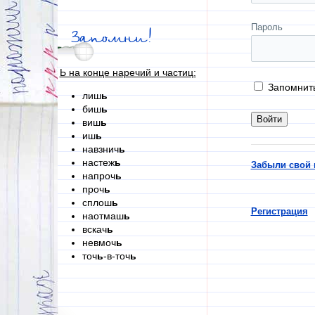
Пароль
Запомни!
Ь на конце наречий и частиц:
Запомнит
лиш
ь
биш
ь
виш
ь
иш
ь
навзнич
ь
настеж
ь
Забыли свой 
напроч
ь
проч
ь
сплош
ь
Регистрация
наотмаш
ь
вскач
ь
невмоч
ь
точ
ь
-в-точ
ь