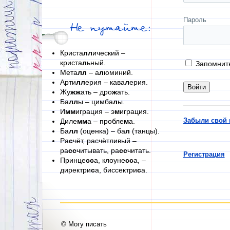
Пароль
Не путайте:
Криста
лл
ический –
криста
л
ьный.
Запомнит
Мета
лл
– а
л
юминий.
Арти
лл
ерия – кава
л
ерия.
Жу
жж
ать – дро
ж
ать.
Ба
лл
ы – цимба
л
ы.
И
мм
играция – э
м
играция.
Забыли свой 
Диле
мм
а – пробле
м
а.
Ба
лл
(оценка) – ба
л
(танцы).
Ра
с
чёт, расчётливый –
ра
сс
читывать, ра
сс
читать.
Регистрация
Принце
сс
а, клоуне
сс
а, –
директри
с
а, биссектри
с
а.
© Могу писать