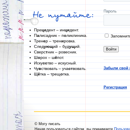
Пароль
Не путайте:
Пре
це
дент – ин
ци
дент.
П
а
лисадник – п
о
ликлиника.
Запомнит
Трен
е
р – трен
и
ровка.
След
ующ
ий – буд
ущ
ий.
Сверс
т
ник – ровесник.
Ш
о
рох – ш
ё
пот.
Иску
сс
тво – искусный.
Забыли свой 
Чу
в
ствовать – уча
ст
вовать.
Щ
ё
тка – трещ
о
тка.
Регистрация
© Могу писать
Начав пользоваться сайтом, вы принимаете
Пользов