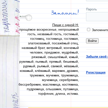
Пароль
Запомни!
Пиши с одной Н:
прощё
н
ое воскресенье, непроше
н
ый
Запомнит
гость, незва
н
ый гость, гости
н
ый,
гости
н
ец, гости
н
ица, гости
н
ая,
златокова
н
ый, посажё
н
ый отец,
назва
н
ый брат, ветре
н
ый, конче
н
ый
человек, прида
н
ое, мудрё
н
ый,
Забыли свой 
ряже
н
ый, смышлё
н
ый, ю
н
ый,
румя
н
ый, пья
н
ый, пря
н
ый, беше
н
ый,
рдя
н
ый, рья
н
ый, сви
н
ой, жёва
н
ый,
кова
н
ый, клёва
н
ый, варе
н
ик, дра
н
ик,
Регистрация
труже
н
ик, муче
н
ик, труже
н
ица,
муче
н
ица, серебря
н
ик,
бессребре
н
ик, масле
н
ица, костя
н
ика,
пудре
н
ица, ольша
н
ик, пута
н
ица,
торфяник, длина, исти
н
а.