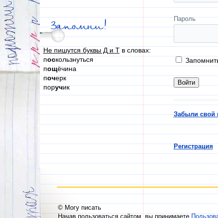
Пароль
Запомни!
Не пишутся буквы Д и Т
в словах:
п
ос
кользнуться
Запомнит
п
ощ
ёчина
п
оч
ерк
пор
уч
ик
Забыли свой 
Регистрация
© Могу писать
Начав пользоваться сайтом, вы принимаете
Пользов