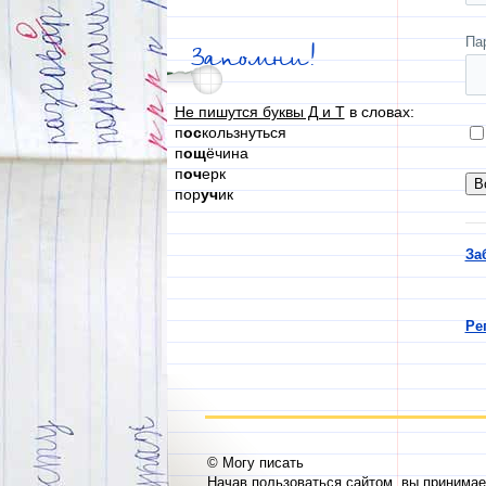
Па
Запомни!
Не пишутся буквы Д и Т
в словах:
п
ос
кользнуться
п
ощ
ёчина
п
оч
ерк
пор
уч
ик
За
Ре
© Могу писать
Начав пользоваться сайтом, вы принима