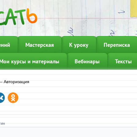
ений
Мастерская
К уроку
Переписка
Мои курсы и материалы
Вебинары
Тексты
—
Авторизация
гин