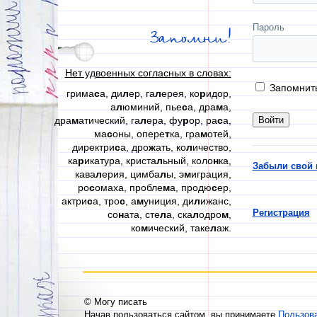
Пароль
Запомни!
Нет удвоенных согласных в словах:
Запомнит
грима
с
а, ди
л
ер, га
л
ерея, ко
р
идор,
а
л
юминий, пье
с
а, дра
м
а,
дра
м
атический, га
л
ера, фу
р
ор, ра
с
а,
ма
с
оны, опере
т
ка, гра
м
отей,
директри
с
а, дро
ж
ать, ко
л
ичество,
ка
р
икатура, криста
л
ьный, коло
н
ка,
Забыли свой 
кава
л
ерия, цимба
л
ы, э
м
играция,
ро
с
омаха, пробле
м
а, продю
с
ер,
актри
с
а, тро
с
, а
м
униция, ди
л
ижанс,
Регистрация
со
н
ата, сте
л
а, ска
л
одро
м
,
ко
м
ический, таке
л
аж.
© Могу писать
Начав пользоваться сайтом, вы принимаете
Пользов