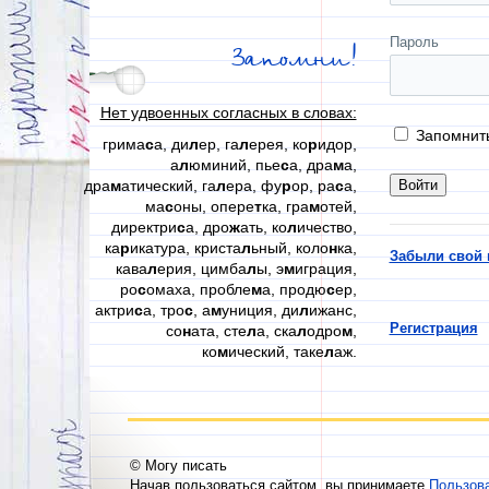
Пароль
Запомни!
Нет удвоенных согласных в словах:
Запомнит
грима
с
а, ди
л
ер, га
л
ерея, ко
р
идор,
а
л
юминий, пье
с
а, дра
м
а,
дра
м
атический, га
л
ера, фу
р
ор, ра
с
а,
ма
с
оны, опере
т
ка, гра
м
отей,
директри
с
а, дро
ж
ать, ко
л
ичество,
ка
р
икатура, криста
л
ьный, коло
н
ка,
Забыли свой 
кава
л
ерия, цимба
л
ы, э
м
играция,
ро
с
омаха, пробле
м
а, продю
с
ер,
актри
с
а, тро
с
, а
м
униция, ди
л
ижанс,
Регистрация
со
н
ата, сте
л
а, ска
л
одро
м
,
ко
м
ический, таке
л
аж.
© Могу писать
Начав пользоваться сайтом, вы принимаете
Пользов