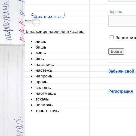
Пароль
Запомни!
Ь на конце наречий и частиц:
Запомнит
лиш
ь
биш
ь
виш
ь
иш
ь
навзнич
ь
настеж
ь
Забыли свой 
напроч
ь
проч
ь
сплош
ь
Регистрация
наотмаш
ь
вскач
ь
невмоч
ь
точ
ь
-в-точ
ь