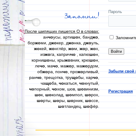
Пароль
Запомни!
После шипящих пишется О в словах:
ан
чо
усы, арти
шо
к, банд
жо
,
Запомнит
бор
жо
ми, д
жо
кер, д
жо
нка, д
жо
уль,
жо
кей,
жо
нглёр,
жо
м,
жо
р,
жо
х,
из
жо
га, каприч
чо
, капю
шо
н,
корни
шо
ны, кры
жо
вник, крю
шо
н,
ле
чо
, ма
чо
, ма
жо
р, ма
жо
рдом,
Забыли свой 
об
жо
ра, пон
чо
, про
жо
рливый,
ран
чо
, трещотка, тру
що
бы, хар
чо
,
ча
що
ба,
чо
каться,
чо
кнутый,
чо
порный,
чо
хом, шов,
шо
винизм,
Регистрация
шо
к,
шо
колад,
шо
мпол,
шо
рох,
шо
рты,
шо
ры,
шо
рник,
шо
ссе,
шо
тландец,
шо
фёр.