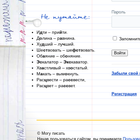
Пароль
Не путайте:
И
д
ти – при
й
ти.
Д
о
лина – р
а
внина.
Запомнит
Ху
д
ший – лу
ч
ший.
Ше
ст
вовать – ше
фст
вовать.
Об
а
яние – об
о
няние.
Эс
калатор –
Экс
каватор.
Хв
а
стливый – хв
о
статый.
Забыли свой 
М
а
кать – вым
о
кнуть.
Рас
ц
вести – ра
сс
вести,
Рас
ц
вет – ра
сс
вет.
Регистрация
© Могу писать
Начав пользоваться сайтом, вы принимаете
Пользов