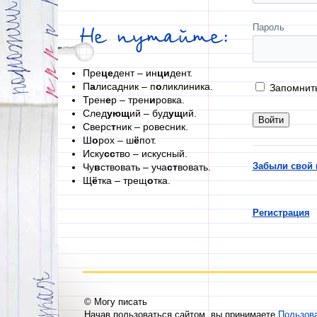
Пароль
Не путайте:
Пре
це
дент – ин
ци
дент.
П
а
лисадник – п
о
ликлиника.
Запомнит
Трен
е
р – трен
и
ровка.
След
ующ
ий – буд
ущ
ий.
Сверс
т
ник – ровесник.
Ш
о
рох – ш
ё
пот.
Иску
сс
тво – искусный.
Забыли свой 
Чу
в
ствовать – уча
ст
вовать.
Щ
ё
тка – трещ
о
тка.
Регистрация
© Могу писать
Начав пользоваться сайтом, вы принимаете
Пользов