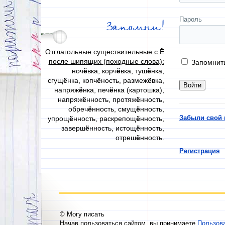
Пароль
Запомни!
Отглагольные существительные с Ё
после шипящих (походные слова):
Запомнит
ноч
ё
вка, корч
ё
вка, туш
ё
нка,
сгущ
ё
нка, копч
ё
ность, размеж
ё
вка,
напряж
ё
нка, печ
ё
нка (картошка),
напряж
ё
нность, протяж
ё
нность,
обреч
ё
нность, смущ
ё
нность,
Забыли свой 
упрощ
ё
нность, раскрепощ
ё
нность,
заверш
ё
нность, истощ
ё
нность,
отреш
ё
нность.
Регистрация
© Могу писать
Начав пользоваться сайтом, вы принимаете
Пользов