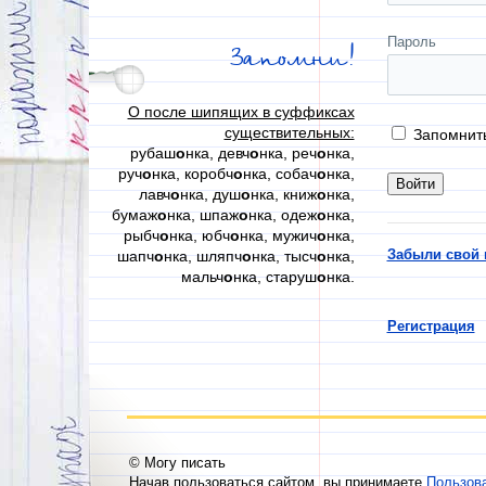
Пароль
Запомни!
О после шипящих в суффиксах
существительных:
Запомнит
рубаш
о
нка, девч
о
нка, реч
о
нка,
руч
о
нка, коробч
о
нка, собач
о
нка,
лавч
о
нка, душ
о
нка, книж
о
нка,
бумаж
о
нка, шпаж
о
нка, одеж
о
нка,
рыбч
о
нка, юбч
о
нка, мужич
о
нка,
Забыли свой 
шапч
о
нка, шляпч
о
нка, тысч
о
нка,
мальч
о
нка, старуш
о
нка.
Регистрация
© Могу писать
Начав пользоваться сайтом, вы принимаете
Пользов