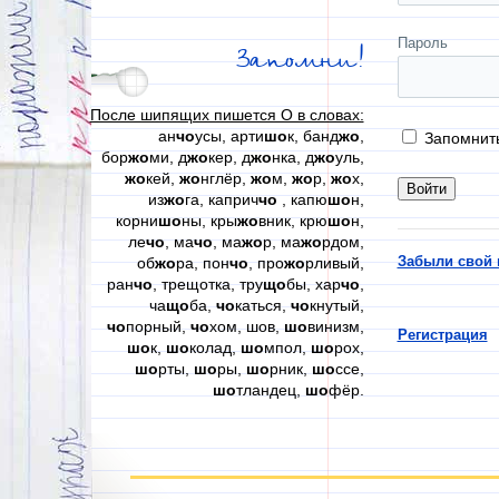
Пароль
Запомни!
После шипящих пишется О в словах:
ан
чо
усы, арти
шо
к, банд
жо
,
Запомнит
бор
жо
ми, д
жо
кер, д
жо
нка, д
жо
уль,
жо
кей,
жо
нглёр,
жо
м,
жо
р,
жо
х,
из
жо
га, каприч
чо
, капю
шо
н,
корни
шо
ны, кры
жо
вник, крю
шо
н,
ле
чо
, ма
чо
, ма
жо
р, ма
жо
рдом,
Забыли свой 
об
жо
ра, пон
чо
, про
жо
рливый,
ран
чо
, трещотка, тру
що
бы, хар
чо
,
ча
що
ба,
чо
каться,
чо
кнутый,
чо
порный,
чо
хом, шов,
шо
винизм,
Регистрация
шо
к,
шо
колад,
шо
мпол,
шо
рох,
шо
рты,
шо
ры,
шо
рник,
шо
ссе,
шо
тландец,
шо
фёр.