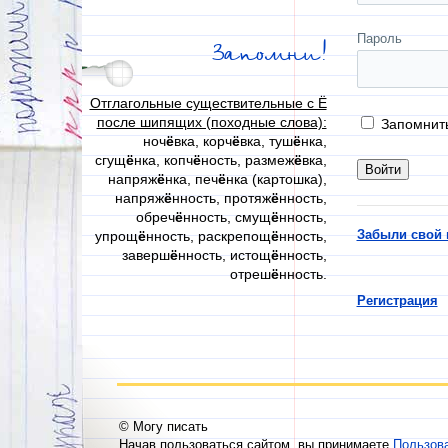
Пароль
Запомни!
Отглагольные существительные с Ё
после шипящих (походные слова):
Запомнит
ноч
ё
вка, корч
ё
вка, туш
ё
нка,
сгущ
ё
нка, копч
ё
ность, размеж
ё
вка,
напряж
ё
нка, печ
ё
нка (картошка),
напряж
ё
нность, протяж
ё
нность,
обреч
ё
нность, смущ
ё
нность,
Забыли свой 
упрощ
ё
нность, раскрепощ
ё
нность,
заверш
ё
нность, истощ
ё
нность,
отреш
ё
нность.
Регистрация
© Могу писать
Начав пользоваться сайтом, вы принимаете
Пользов