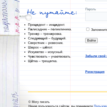
Пароль
Не путайте:
Пре
це
дент – ин
ци
дент.
П
а
лисадник – п
о
ликлиника.
Запомнит
Трен
е
р – трен
и
ровка.
След
ующ
ий – буд
ущ
ий.
Сверс
т
ник – ровесник.
Ш
о
рох – ш
ё
пот.
Иску
сс
тво – искусный.
Забыли свой 
Чу
в
ствовать – уча
ст
вовать.
Щ
ё
тка – трещ
о
тка.
Регистрация
© Могу писать
Начав пользоваться сайтом, вы принимаете
Пользов