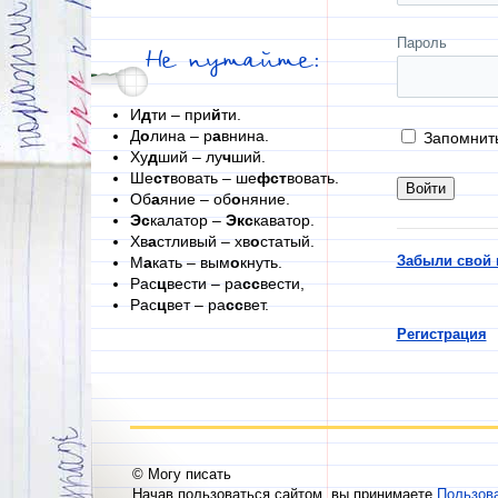
Пароль
Не путайте:
И
д
ти – при
й
ти.
Д
о
лина – р
а
внина.
Запомнит
Ху
д
ший – лу
ч
ший.
Ше
ст
вовать – ше
фст
вовать.
Об
а
яние – об
о
няние.
Эс
калатор –
Экс
каватор.
Хв
а
стливый – хв
о
статый.
Забыли свой 
М
а
кать – вым
о
кнуть.
Рас
ц
вести – ра
сс
вести,
Рас
ц
вет – ра
сс
вет.
Регистрация
© Могу писать
Начав пользоваться сайтом, вы принимаете
Пользов