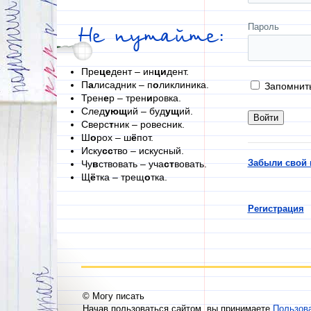
Пароль
Не путайте:
Пре
це
дент – ин
ци
дент.
П
а
лисадник – п
о
ликлиника.
Запомнит
Трен
е
р – трен
и
ровка.
След
ующ
ий – буд
ущ
ий.
Сверс
т
ник – ровесник.
Ш
о
рох – ш
ё
пот.
Иску
сс
тво – искусный.
Забыли свой 
Чу
в
ствовать – уча
ст
вовать.
Щ
ё
тка – трещ
о
тка.
Регистрация
© Могу писать
Начав пользоваться сайтом, вы принимаете
Пользов