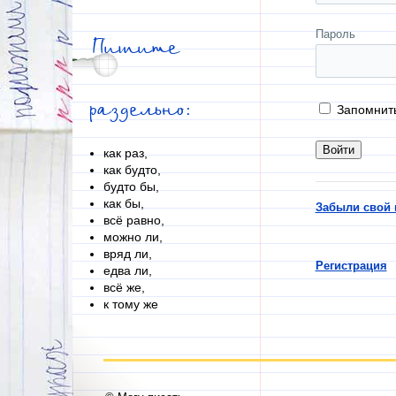
Пароль
Пишите
раздельно:
Запомнит
как раз,
как будто,
будто бы,
как бы,
Забыли свой 
всё равно,
можно ли,
вряд ли,
Регистрация
едва ли,
всё же,
к тому же